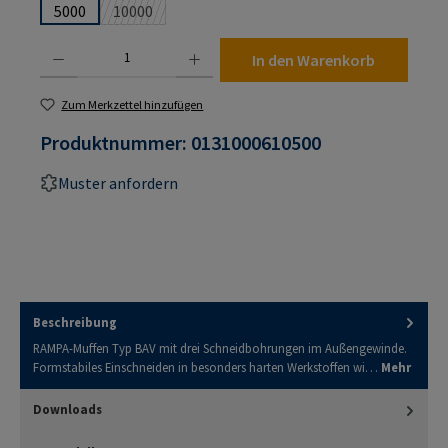
5000
10000
(Diese Option ist zurzeit nicht verfügbar.)
Produkt Anzahl: Gib den gewünschten Wert ein oder benutze die Schaltflächen um die An
In den Warenkorb
Zum Merkzettel hinzufügen
Produktnummer:
0131000610500
Muster anfordern
Beschreibung
RAMPA-Muffen Typ BAV mit drei Schneidbohrungen im Außengewinde.
Formstabiles Einschneiden in besonders harten Werkstoffen wi…
Mehr
Downloads