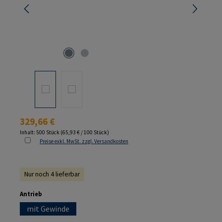
Regulärer Preis:
329,66 €
Inhalt:
500 Stück
(65,93 € / 100 Stück)
Preise exkl. MwSt. zzgl. Versandkosten
Nur noch 4 lieferbar
auswählen
Antrieb
mit Gewinde