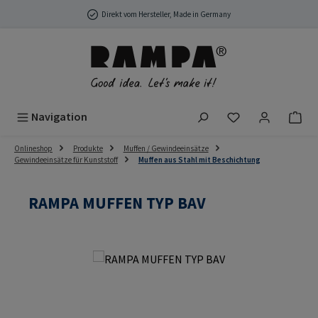
Zum Hauptinhalt springen
Direkt vom Hersteller, Made in Germany
Du hast 0 Produ
Navigation
Onlineshop
Produkte
Muffen / Gewindeeinsätze
Gewindeeinsätze für Kunststoff
Muffen aus Stahl mit Beschichtung
RAMPA MUFFEN TYP BAV
Bildergalerie überspringen