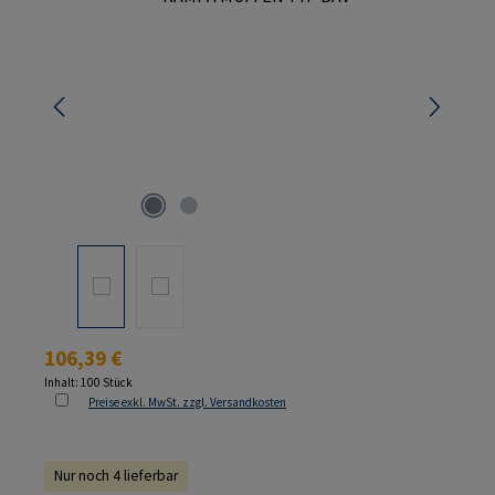
Regulärer Preis:
106,39 €
Inhalt:
100 Stück
Preise exkl. MwSt. zzgl. Versandkosten
Nur noch 4 lieferbar