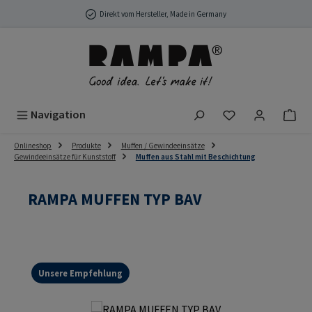
Zum Hauptinhalt springen
Direkt vom Hersteller, Made in Germany
Du hast 0 Produ
Navigation
Onlineshop
Produkte
Muffen / Gewindeeinsätze
Gewindeeinsätze für Kunststoff
Muffen aus Stahl mit Beschichtung
RAMPA MUFFEN TYP BAV
Unsere Empfehlung
Bildergalerie überspringen