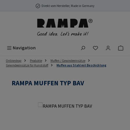
Zum Hauptinhalt springen
Direkt vom Hersteller, Made in Germany
Du hast 0 Produ
Navigation
Onlineshop
Produkte
Muffen / Gewindeeinsätze
Gewindeeinsätze für Kunststoff
Muffen aus Stahl mit Beschichtung
RAMPA MUFFEN TYP BAV
Bildergalerie überspringen