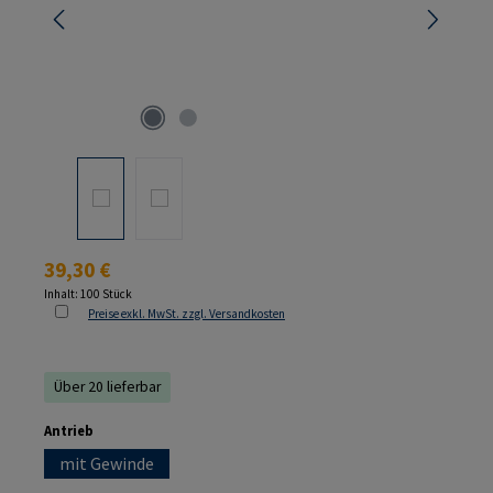
Regulärer Preis:
39,30 €
Inhalt:
100 Stück
Preise exkl. MwSt. zzgl. Versandkosten
Über 20 lieferbar
auswählen
Antrieb
mit Gewinde