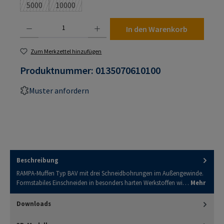
5000
10000
(Diese Option ist zurzeit nicht verfügbar.)
(Diese Option ist zurzeit nicht verfügbar.)
Produkt Anzahl: Gib den gewünschten Wert ein oder benutze die Schaltflächen um die An
In den Warenkorb
Zum Merkzettel hinzufügen
Produktnummer:
0135070610100
Muster anfordern
Beschreibung
RAMPA-Muffen Typ BAV mit drei Schneidbohrungen im Außengewinde.
Formstabiles Einschneiden in besonders harten Werkstoffen wi…
Mehr
Downloads