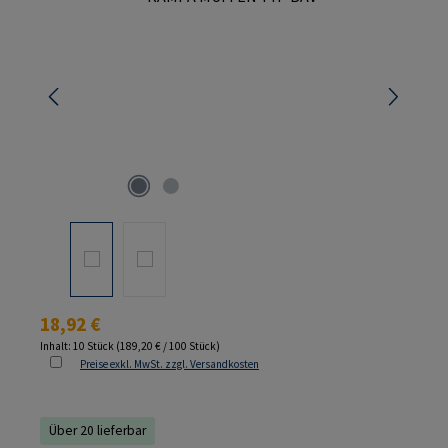
Regulärer Preis:
18,92 €
Inhalt:
10 Stück
(189,20 € / 100 Stück)
Preise exkl. MwSt. zzgl. Versandkosten
Über 20 lieferbar