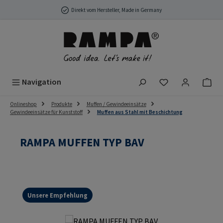
Zum Hauptinhalt springen
Direkt vom Hersteller, Made in Germany
Du hast 0 Produ
Navigation
Onlineshop
Produkte
Muffen / Gewindeeinsätze
Gewindeeinsätze für Kunststoff
Muffen aus Stahl mit Beschichtung
RAMPA MUFFEN TYP BAV
Unsere Empfehlung
Bildergalerie überspringen