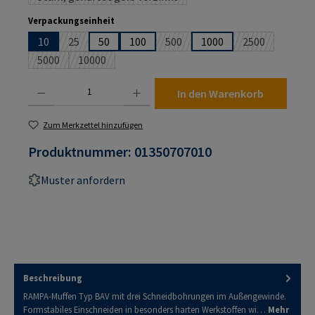
(Diese Option ist zurzeit nicht verfügbar.)
auswählen
Verpackungseinheit
10
25
50
100
500
1000
2500
(Diese Option ist zurzeit nicht verfügbar.)
(Diese Option ist zurzeit nicht ver
(Diese Option i
5000
10000
(Diese Option ist zurzeit nicht verfügbar.)
(Diese Option ist zurzeit nicht verfügbar.)
Produkt Anzahl: Gib den gewünschten Wert ein oder benutze die Schaltflächen um die An
In den Warenkorb
Zum Merkzettel hinzufügen
Produktnummer:
01350707010
Muster anfordern
Beschreibung
RAMPA-Muffen Typ BAV mit drei Schneidbohrungen im Außengewinde.
Formstabiles Einschneiden in besonders harten Werkstoffen wi…
Mehr