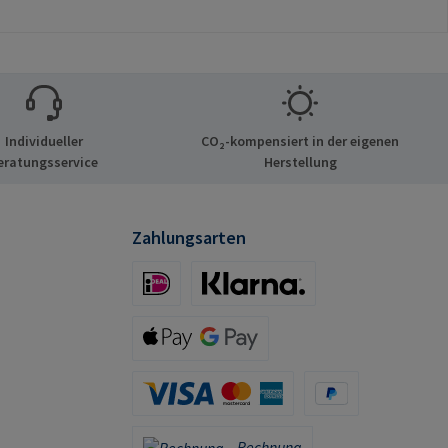
n von RAMPA-
ber das
inde.
ßlich für Original-
uffen zu
n.Herstellerinfor
Individueller
CO₂-kompensiert in der eigenen
n: RAMPA GmbH &
eratungsservice
Herstellung
f der Heide 8 21514
eutschland E-Mail:
mpa.com
Zahlungsarten
iDeal (via Stripe)
Klarna (via Stripe)
Apple Pay / Google Pay (via Stripe)
Kreditkarte (via Stripe)
PayPal
Rechnung
Rechnung