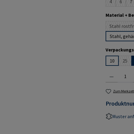
4
6
7
(Diese Option
(Diese O
(D
Material + B
Stahl rostfr
(D
Stahl, gehä
Verpackungs
10
25
(Dies
Produkt Anzahl:
Zum Merkzett
Produktn
Muster an