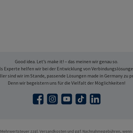
Good idea. Let’s make it! – das meinen wir genau so.
ls Experte helfen wir bei der Entwicklung von Verbindungslösunge
ller sind wir im Stande, passende Lösungen made in Germany zu p
Denn wir begeistern uns für die Vielfalt der Möglichkeiten!
Facebook
Instagram
YouTube
TikTok
LinkedIn
l. Mehrwertsteuer zzgl.
Versandkosten
und ggf. Nachnahmegebühren, wenn 