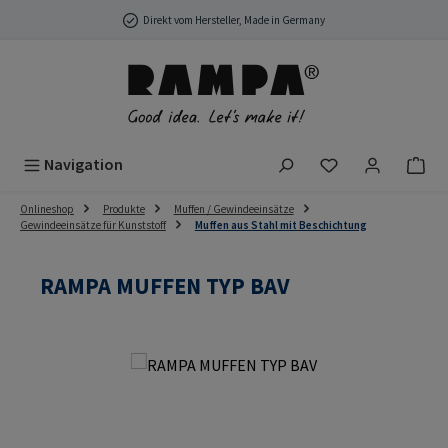
Zum Hauptinhalt springen
Direkt vom Hersteller, Made in Germany
Du hast 0 Produ
Navigation
Onlineshop
Produkte
Muffen / Gewindeeinsätze
Gewindeeinsätze für Kunststoff
Muffen aus Stahl mit Beschichtung
RAMPA MUFFEN TYP BAV
Bildergalerie überspringen