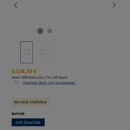
Regulärer Preis:
5.138,55 €
Inhalt:
5000 Stück
(102,77 € / 100 Stück)
Preise exkl. MwSt. zzgl. Versandkosten
Nur noch 3 lieferbar
auswählen
Antrieb
mit Gewinde