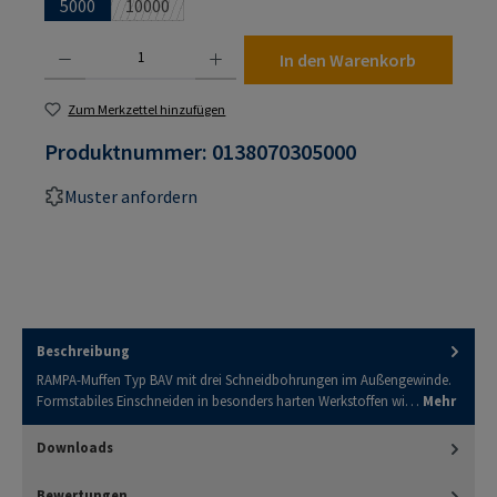
5000
10000
(Diese Option ist zurzeit nicht verfügbar.)
Produkt Anzahl: Gib den gewünschten Wert ein oder benutze die Schaltflächen um die An
In den Warenkorb
Zum Merkzettel hinzufügen
Produktnummer:
0138070305000
Muster anfordern
Beschreibung
RAMPA-Muffen Typ BAV mit drei Schneidbohrungen im Außengewinde.
Formstabiles Einschneiden in besonders harten Werkstoffen wi…
Mehr
Downloads
Bewertungen