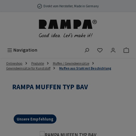
Zum Hauptinhalt springen
Direkt vom Hersteller, Made in Germany
Du hast 0 Produ
Navigation
Onlineshop
Produkte
Muffen / Gewindeeinsätze
Gewindeeinsätze für Kunststoff
Muffen aus Stahl mit Beschichtung
RAMPA MUFFEN TYP BAV
Unsere Empfehlung
Bildergalerie überspringen