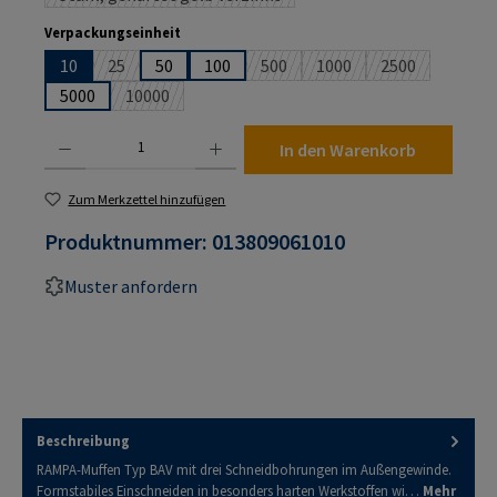
(Diese Option ist zurzeit nicht verfügbar.)
auswählen
Verpackungseinheit
10
25
50
100
500
1000
2500
(Diese Option ist zurzeit nicht verfügbar.)
(Diese Option ist zurzeit nicht ver
(Diese Option ist zurzeit
(Diese Option i
5000
10000
(Diese Option ist zurzeit nicht verfügbar.)
Produkt Anzahl: Gib den gewünschten Wert ein oder benutze die Schaltflächen um die An
In den Warenkorb
Zum Merkzettel hinzufügen
Produktnummer:
013809061010
Muster anfordern
Beschreibung
RAMPA-Muffen Typ BAV mit drei Schneidbohrungen im Außengewinde.
Formstabiles Einschneiden in besonders harten Werkstoffen wi…
Mehr