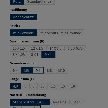
Kurz
Standardlänge
(Diese Option ist zurzeit nicht verfügbar.)
auswählen
Ausführung
ohne Schlitz
auswählen
Antrieb
mit Gewinde
mit Schlitz, mit Gewinde
(Diese Option ist zurzeit nicht ve
auswählen
Durchmesser in mm (D)
10 X 1,5
12 X 1,5
14 X 1,5
6,5 X 0,75
(Diese Option ist zurzeit nicht verfügbar.)
(Diese Option ist zurzeit nicht verfügbar.)
(Diese Option ist zurzeit nicht verfüg
(Diese Option ist zurzei
8 X 1,25
8 X 1
9 X 1
(Diese Option ist zurzeit nicht verfügbar.)
(Diese Option ist zurzeit nicht verfügbar.)
auswählen
Gewinde in mm (d)
M4
M5
M6
M8
M10
(Diese Option ist zurzeit nicht verfügbar.)
(Diese Option ist zurzeit nicht verfügbar.
(Diese Option ist zurzeit nicht v
auswählen
Länge in mm (L)
4,8
5
8
10
12
15
18
(Diese Option ist zurzeit nicht verfügbar.)
(Diese Option ist zurzeit nicht verfügbar.)
(Diese Option ist zurzeit nicht verfügbar.)
(Diese Option ist zurzeit nicht verfügba
(Diese Option ist zurzeit nicht 
(Diese Option ist zurzeit
auswählen
Material + Beschichtung
Stahl rostfrei 1.4305
Messing
Stahl
(Diese Option ist zurzeit nicht ver
(Diese Option ist zurz