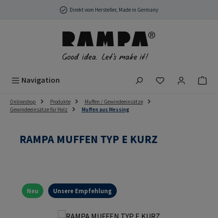
Zum Hauptinhalt springen
Direkt vom Hersteller, Made in Germany
Du hast 0 Produ
Navigation
Onlineshop
Produkte
Muffen / Gewindeeinsätze
Gewindeeinsätze für Holz
Muffen aus Messing
RAMPA MUFFEN TYP E KURZ
Neu
Unsere Empfehlung
Bildergalerie überspringen