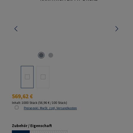
Regulärer Preis:
569,62 €
Inhalt:
1000 Stück
(56,96 € / 100 Stück)
Preise exkl. MwSt. zzgl. Versandkosten
auswählen
Zubehör / Eigenschaft