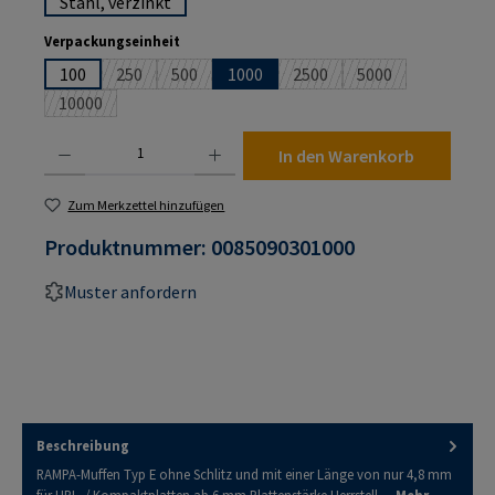
Stahl, verzinkt
auswählen
Verpackungseinheit
100
250
500
1000
2500
5000
(Diese Option ist zurzeit nicht verfügbar.)
(Diese Option ist zurzeit nicht verfügbar.)
(Diese Option ist zurzeit nic
(Diese Option ist z
10000
(Diese Option ist zurzeit nicht verfügbar.)
Produkt Anzahl: Gib den gewünschten Wert ein oder benutze die Schaltflächen um die An
In den Warenkorb
Zum Merkzettel hinzufügen
Produktnummer:
0085090301000
Muster anfordern
Beschreibung
RAMPA-Muffen Typ E ohne Schlitz und mit einer Länge von nur 4,8 mm