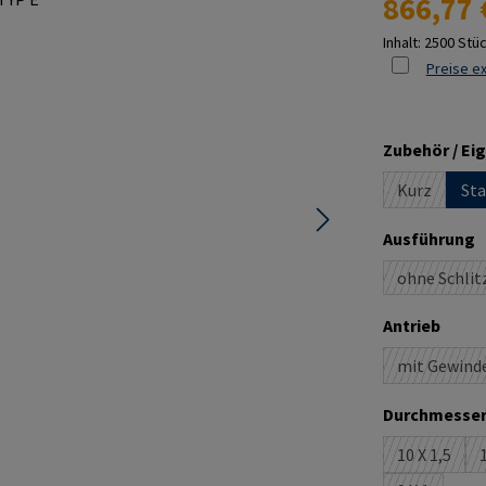
866,77 
Inhalt:
2500 Stü
Preise ex
Zubehör / Ei
Kurz
Sta
(Diese Opti
a
Ausführung
ohne Schlit
(Diese 
ausw
Antrieb
mit Gewind
(Diese 
Durchmesser
10 X 1,5
1
(Diese Opt