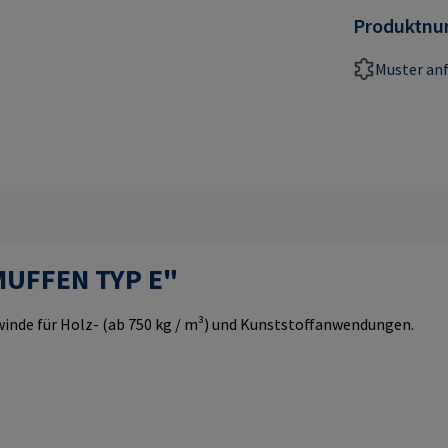
Produktn
Muster an
MUFFEN TYP E"
nde für Holz- (ab 750 kg / m³) und Kunststoffanwendungen.