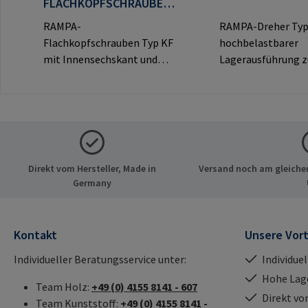
FLACHKOPFSCHRAUBEN
TYP KF
RAMPA-
RAMPA-Dreher Typ
Flachkopfschrauben Typ KF
hochbelastbarer
mit Innensechskant und
Lagerausführung 
dekorativem Flachkopf für
Eindrehen von RA
sichtbare
Muffen über das
Verbindungen.Herstellerinf
Innengewinde.
ormationen: RAMPA GmbH
Ausschließlich für 
& Co. KG Auf der Heide 8
RAMPA-Muffen zu
21514 Büchen Deutschland
verwenden.Herstel
Direkt vom Hersteller, Made in
Versand noch am gleichen
E-Mail: mail@rampa.com
mationen: RAMPA
Germany
Co. KG Auf der Hei
Büchen Deutschlan
mail@rampa.com
Kontakt
Unsere Vort
Individueller Beratungsservice unter:
Individue
Hohe Lag
Team Holz:
+49 (0) 4155 8141 - 607
Direkt vo
Team Kunststoff:
+49 (0) 4155 8141 -