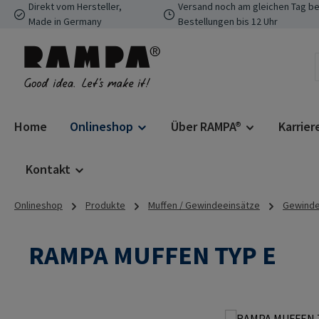
Direkt vom Hersteller,
Versand noch am gleichen Tag be
 Hauptinhalt springen
Zur Suche springen
Zur Hauptnavigation springen
Made in Germany
Bestellungen bis 12 Uhr
Home
Onlineshop
Über RAMPA®
Karrier
Kontakt
Onlineshop
Produkte
Muffen / Gewindeeinsätze
Gewinde
RAMPA MUFFEN TYP E
Bildergalerie überspringen