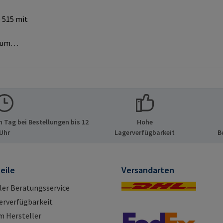
 515 mit
zum
MPA-
Original-
lerinfor
 Tag bei Bestellungen bis 12
Hohe
 GmbH &
Uhr
Lagerverfügbarkeit
B
de 8 21514
d E-Mail:
eile
Versandarten
ller Beratungsservice
erverfügbarkeit
m Hersteller