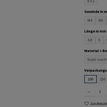
9 X 1
(Diese Optio
Gewinde in m
M4
M5
(Diese Optio
(Die
Länge in mm 
4,8
5
(Diese Optio
(Dies
Material + B
Stahl rostfr
(D
Verpackungs
100
250
(Di
Produkt Anzahl:
Zum Merkzett