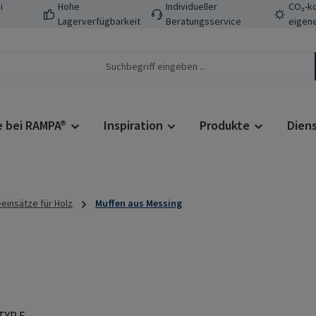
i
Hohe
Individueller
CO₂-ko
Lagerverfügbarkeit
Beratungsservice
eigene
e bei RAMPA®
Inspiration
Produkte
Dien
einsätze für Holz
Muffen aus Messing
Regulärer Prei