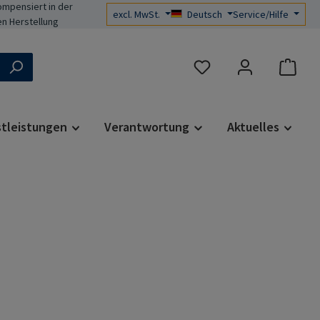
mpensiert in der
excl. MwSt.
Deutsch
Service/Hilfe
n Herstellung
Du hast 0 Produkte auf d
stleistungen
Verantwortung
Aktuelles
s: