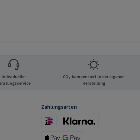
Individueller
CO₂-kompensiert in der eigenen
eratungsservice
Herstellung
Zahlungsarten
iDeal (via Stripe)
Klarna (via Stripe)