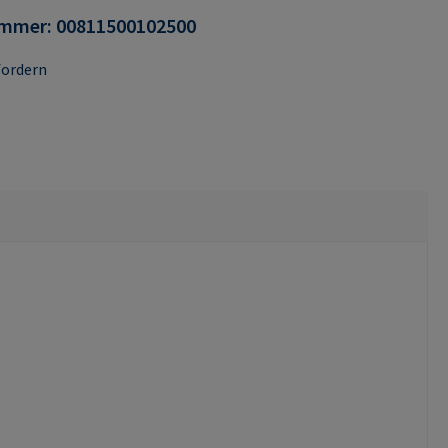
ummer:
00811500102500
fordern