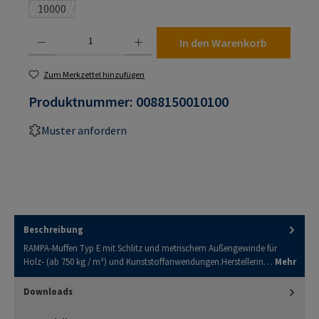
10000
(Diese Option ist zurzeit nicht verfügbar.)
Produkt Anzahl: Gib den gewünschten Wert ein oder benutze die Schaltflächen um die An
In den Warenkorb
Zum Merkzettel hinzufügen
Produktnummer:
0088150010100
Muster anfordern
Beschreibung
RAMPA-Muffen Typ E mit Schlitz und metrischem Außengewinde für
Holz- (ab 750 kg / m³) und Kunststoffanwendungen.Herstellerin…
Mehr
Downloads