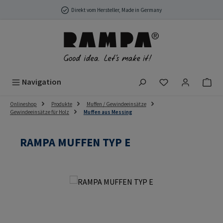
Zum Hauptinhalt springen
Direkt vom Hersteller, Made in Germany
Du hast 0 Produ
Navigation
Onlineshop
Produkte
Muffen / Gewindeeinsätze
Gewindeeinsätze für Holz
Muffen aus Messing
RAMPA MUFFEN TYP E
Bildergalerie überspringen