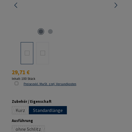
Regulärer Preis:
29,71 €
Inhalt:
100 Stück
Preise exkl. MwSt. zzgl. Versandkosten
auswählen
Zubehör / Eigenschaft
Kurz
Standardlänge
(Diese Option ist zurzeit nicht verfügbar.)
auswählen
Ausführung
ohne Schlitz
(Diese Option ist zurzeit nicht verfügbar.)