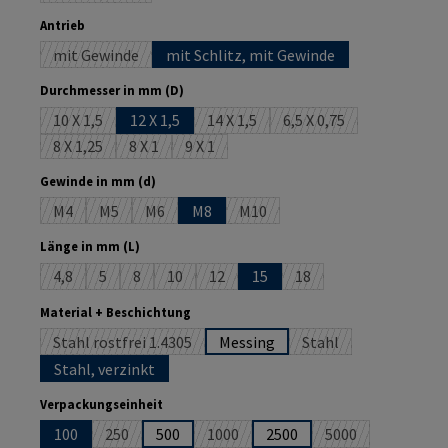
auswählen
Antrieb
mit Gewinde
mit Schlitz, mit Gewinde
(Diese Option ist zurzeit nicht verfügbar.)
auswählen
Durchmesser in mm (D)
10 X 1,5
12 X 1,5
14 X 1,5
6,5 X 0,75
(Diese Option ist zurzeit nicht verfügbar.)
(Diese Option ist zurzeit nicht verfüg
(Diese Option ist zurze
8 X 1,25
8 X 1
9 X 1
(Diese Option ist zurzeit nicht verfügbar.)
(Diese Option ist zurzeit nicht verfügbar.)
(Diese Option ist zurzeit nicht verfügbar.)
auswählen
Gewinde in mm (d)
M4
M5
M6
M8
M10
(Diese Option ist zurzeit nicht verfügbar.)
(Diese Option ist zurzeit nicht verfügbar.)
(Diese Option ist zurzeit nicht verfügbar.)
(Diese Option ist zurzeit nicht ve
auswählen
Länge in mm (L)
4,8
5
8
10
12
15
18
(Diese Option ist zurzeit nicht verfügbar.)
(Diese Option ist zurzeit nicht verfügbar.)
(Diese Option ist zurzeit nicht verfügbar.)
(Diese Option ist zurzeit nicht verfügbar.)
(Diese Option ist zurzeit nicht verfügba
(Diese Option ist zurzeit
auswählen
Material + Beschichtung
Stahl rostfrei 1.4305
Messing
Stahl
(Diese Option ist zurzeit nicht verfügbar.)
(Diese Option ist zurz
Stahl, verzinkt
auswählen
Verpackungseinheit
100
250
500
1000
2500
5000
(Diese Option ist zurzeit nicht verfügbar.)
(Diese Option ist zurzeit nicht verfügb
(Diese Option ist 