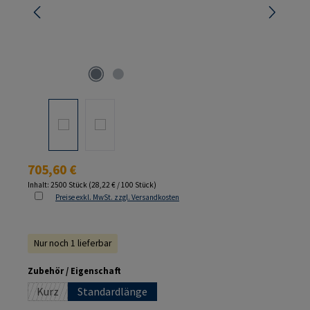
Regulärer Preis:
705,60 €
Inhalt:
2500 Stück
(28,22 € / 100 Stück)
Preise exkl. MwSt. zzgl. Versandkosten
Nur noch 1 lieferbar
auswählen
Zubehör / Eigenschaft
Kurz
Standardlänge
(Diese Option ist zurzeit nicht verfügbar.)