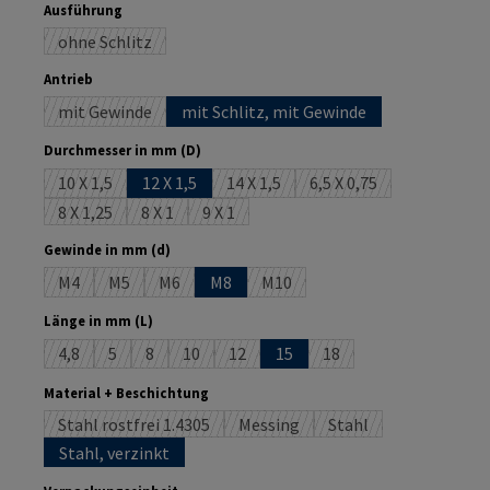
auswählen
Ausführung
ohne Schlitz
(Diese Option ist zurzeit nicht verfügbar.)
auswählen
Antrieb
mit Gewinde
mit Schlitz, mit Gewinde
(Diese Option ist zurzeit nicht verfügbar.)
auswählen
Durchmesser in mm (D)
10 X 1,5
12 X 1,5
14 X 1,5
6,5 X 0,75
(Diese Option ist zurzeit nicht verfügbar.)
(Diese Option ist zurzeit nicht verfüg
(Diese Option ist zurze
8 X 1,25
8 X 1
9 X 1
(Diese Option ist zurzeit nicht verfügbar.)
(Diese Option ist zurzeit nicht verfügbar.)
(Diese Option ist zurzeit nicht verfügbar.)
auswählen
Gewinde in mm (d)
M4
M5
M6
M8
M10
(Diese Option ist zurzeit nicht verfügbar.)
(Diese Option ist zurzeit nicht verfügbar.)
(Diese Option ist zurzeit nicht verfügbar.)
(Diese Option ist zurzeit nicht ve
auswählen
Länge in mm (L)
4,8
5
8
10
12
15
18
(Diese Option ist zurzeit nicht verfügbar.)
(Diese Option ist zurzeit nicht verfügbar.)
(Diese Option ist zurzeit nicht verfügbar.)
(Diese Option ist zurzeit nicht verfügbar.)
(Diese Option ist zurzeit nicht verfügba
(Diese Option ist zurzeit
auswählen
Material + Beschichtung
Stahl rostfrei 1.4305
Messing
Stahl
(Diese Option ist zurzeit nicht verfügbar.)
(Diese Option ist zurzeit nicht ver
(Diese Option ist zurz
Stahl, verzinkt