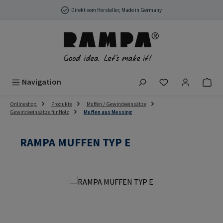
Zum Hauptinhalt springen
Direkt vom Hersteller, Made in Germany
Du hast 0 Produ
Navigation
Onlineshop
Produkte
Muffen / Gewindeeinsätze
Gewindeeinsätze für Holz
Muffen aus Messing
RAMPA MUFFEN TYP E
Bildergalerie überspringen