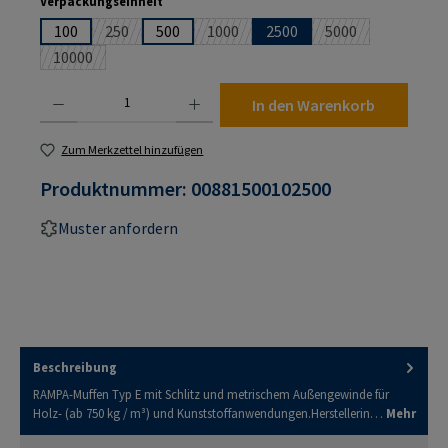
auswählen
Verpackungseinheit
100
250
500
1000
2500
5000
(Diese Option ist zurzeit nicht verfügbar.)
(Diese Option ist zurzeit nicht verfügb
(Diese Option ist 
10000
(Diese Option ist zurzeit nicht verfügbar.)
Produkt Anzahl: Gib den gewünschten Wert ein oder benutze die Schaltflächen um die An
In den Warenkorb
Zum Merkzettel hinzufügen
Produktnummer:
00881500102500
Muster anfordern
Beschreibung
RAMPA-Muffen Typ E mit Schlitz und metrischem Außengewinde für
Holz- (ab 750 kg / m³) und Kunststoffanwendungen.Herstellerin…
Mehr