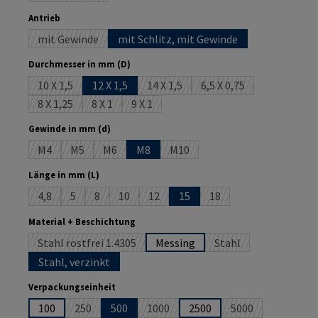
auswählen
Antrieb
mit Gewinde
mit Schlitz, mit Gewinde
(Diese Option ist zurzeit nicht verfügbar.)
auswählen
Durchmesser in mm (D)
10 X 1,5
12 X 1,5
14 X 1,5
6,5 X 0,75
(Diese Option ist zurzeit nicht verfügbar.)
(Diese Option ist zurzeit nicht verfüg
(Diese Option ist zurze
8 X 1,25
8 X 1
9 X 1
(Diese Option ist zurzeit nicht verfügbar.)
(Diese Option ist zurzeit nicht verfügbar.)
(Diese Option ist zurzeit nicht verfügbar.)
auswählen
Gewinde in mm (d)
M4
M5
M6
M8
M10
(Diese Option ist zurzeit nicht verfügbar.)
(Diese Option ist zurzeit nicht verfügbar.)
(Diese Option ist zurzeit nicht verfügbar.)
(Diese Option ist zurzeit nicht ve
auswählen
Länge in mm (L)
4,8
5
8
10
12
15
18
(Diese Option ist zurzeit nicht verfügbar.)
(Diese Option ist zurzeit nicht verfügbar.)
(Diese Option ist zurzeit nicht verfügbar.)
(Diese Option ist zurzeit nicht verfügbar.)
(Diese Option ist zurzeit nicht verfügba
(Diese Option ist zurzeit
auswählen
Material + Beschichtung
Stahl rostfrei 1.4305
Messing
Stahl
(Diese Option ist zurzeit nicht verfügbar.)
(Diese Option ist zurz
Stahl, verzinkt
auswählen
Verpackungseinheit
100
250
500
1000
2500
5000
(Diese Option ist zurzeit nicht verfügbar.)
(Diese Option ist zurzeit nicht verfügb
(Diese Option ist 