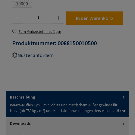
10000
(Diese Option ist zurzeit nicht verfügbar.)
Produkt Anzahl: Gib den gewünschten Wert ein oder benutze die Schaltflächen um die An
In den Warenkorb
Zum Merkzettel hinzufügen
Produktnummer:
0088150010500
Muster anfordern
Beschreibung
RAMPA-Muffen Typ E mit Schlitz und metrischem Außengewinde für
Holz- (ab 750 kg / m³) und Kunststoffanwendungen.Herstellerin…
Mehr
Downloads