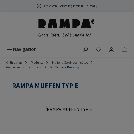
Zum Hauptinhalt springen
Direkt vom Hersteller, Made in Germany
Du hast 0 Produ
Navigation
Onlineshop
Produkte
Muffen / Gewindeeinsätze
Gewindeeinsätze für Holz
Muffen aus Messing
RAMPA MUFFEN TYP E
Bildergalerie überspringen