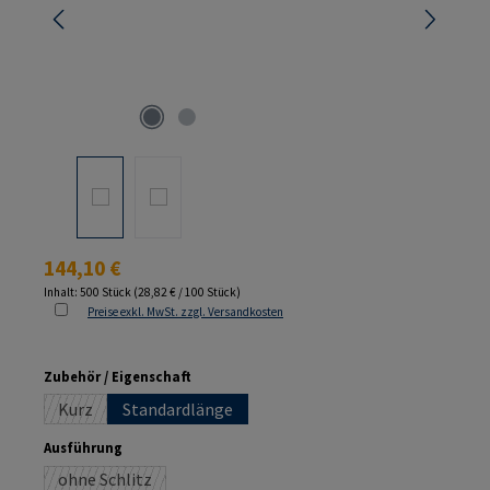
Regulärer Preis:
144,10 €
Inhalt:
500 Stück
(28,82 € / 100 Stück)
Preise exkl. MwSt. zzgl. Versandkosten
auswählen
Zubehör / Eigenschaft
Kurz
Standardlänge
(Diese Option ist zurzeit nicht verfügbar.)
auswählen
Ausführung
ohne Schlitz
(Diese Option ist zurzeit nicht verfügbar.)