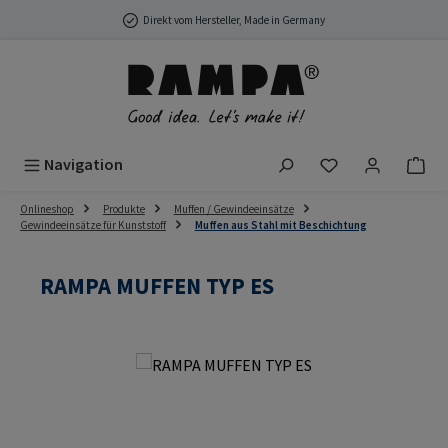
Zum Hauptinhalt springen
Direkt vom Hersteller, Made in Germany
Du hast 0 Produ
Navigation
Onlineshop
Produkte
Muffen / Gewindeeinsätze
Gewindeeinsätze für Kunststoff
Muffen aus Stahl mit Beschichtung
RAMPA MUFFEN TYP ES
Bildergalerie überspringen