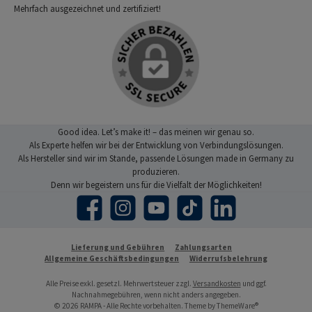
Mehrfach ausgezeichnet und zertifiziert!
Good idea. Let’s make it! – das meinen wir genau so.
Als Experte helfen wir bei der Entwicklung von Verbindungslösungen.
Als Hersteller sind wir im Stande, passende Lösungen made in Germany zu
produzieren.
Denn wir begeistern uns für die Vielfalt der Möglichkeiten!
Facebook
Instagram
YouTube
TikTok
LinkedIn
Lieferung und Gebühren
Zahlungsarten
Allgemeine Geschäftsbedingungen
Widerrufsbelehrung
Alle Preise exkl. gesetzl. Mehrwertsteuer zzgl.
Versandkosten
und ggf.
Nachnahmegebühren, wenn nicht anders angegeben.
© 2026 RAMPA - Alle Rechte vorbehalten. Theme by
ThemeWare®