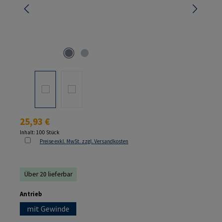
Regulärer Preis:
25,93 €
Inhalt:
100 Stück
Preise exkl. MwSt. zzgl. Versandkosten
Über 20 lieferbar
auswählen
Antrieb
mit Gewinde