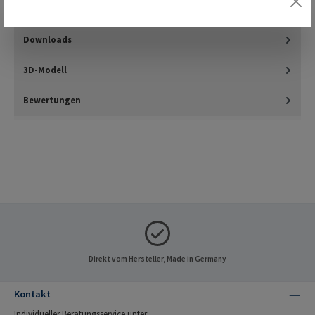
Einschrauben in härteren Materialien wie z.B. in duro- und t…
Mehr
Downloads
3D-Modell
Bewertungen
Direkt vom Hersteller, Made in Germany
Kontakt
Individueller Beratungsservice unter: