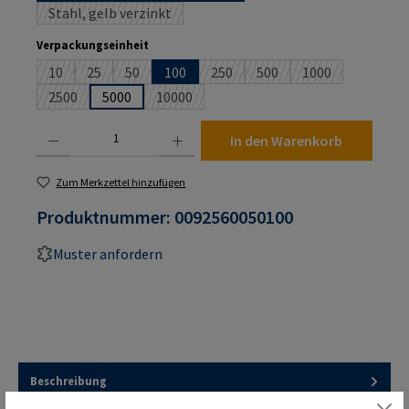
Stahl, gelb verzinkt
(Diese Option ist zurzeit nicht verfügbar.)
auswählen
Verpackungseinheit
10
25
50
100
250
500
1000
(Diese Option ist zurzeit nicht verfügbar.)
(Diese Option ist zurzeit nicht verfügbar.)
(Diese Option ist zurzeit nicht verfügbar.)
(Diese Option ist zurzeit nicht verf
(Diese Option ist zurzeit n
(Diese Option ist
2500
5000
10000
(Diese Option ist zurzeit nicht verfügbar.)
(Diese Option ist zurzeit nicht verfügbar.)
Produkt Anzahl: Gib den gewünschten Wert ein oder benutze die Schaltflächen um die An
In den Warenkorb
Zum Merkzettel hinzufügen
Produktnummer:
0092560050100
Muster anfordern
Beschreibung
RAMPA-Muffen Typ ES mit breitem Schneidschlitz. Erleichtert das