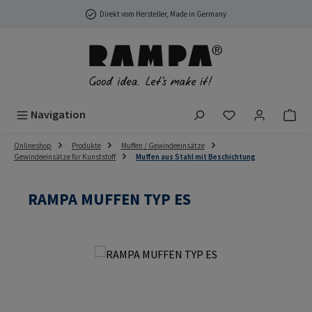
Zum Hauptinhalt springen
Direkt vom Hersteller, Made in Germany
Du hast 0 Produ
Navigation
Onlineshop
Produkte
Muffen / Gewindeeinsätze
Gewindeeinsätze für Kunststoff
Muffen aus Stahl mit Beschichtung
RAMPA MUFFEN TYP ES
Bildergalerie überspringen