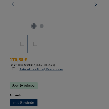
Regulärer Preis:
170,58 €
Inhalt:
1000 Stück
(17,06 € / 100 Stück)
Preise exkl. MwSt. zzgl. Versandkosten
Über 20 lieferbar
auswählen
Antrieb
mit Gewinde