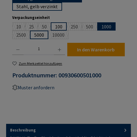
Stahl, gelb verzinkt
auswählen
Verpackungseinheit
10
25
50
100
250
500
1000
(Diese Option ist zurzeit nicht verfügbar.)
(Diese Option ist zurzeit nicht verfügbar.)
(Diese Option ist zurzeit nicht verfügbar.)
(Diese Option ist zurzeit nicht verf
(Diese Option ist zurzeit n
2500
5000
10000
(Diese Option ist zurzeit nicht verfügbar.)
(Diese Option ist zurzeit nicht verfügbar.)
Produkt Anzahl: Gib den gewünschten Wert ein oder benutze die Schaltflächen um die An
In den Warenkorb
Zum Merkzettel hinzufügen
Produktnummer:
00930600501000
Muster anfordern
Beschreibung