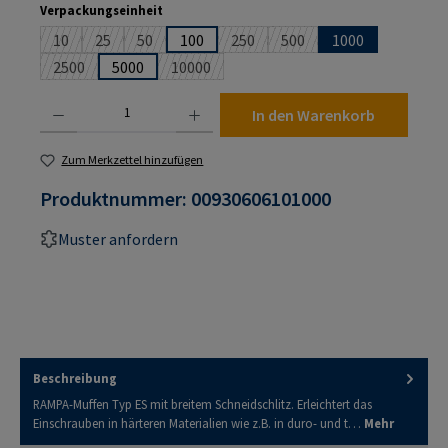
auswählen
Verpackungseinheit
10
25
50
100
250
500
1000
(Diese Option ist zurzeit nicht verfügbar.)
(Diese Option ist zurzeit nicht verfügbar.)
(Diese Option ist zurzeit nicht verfügbar.)
(Diese Option ist zurzeit nicht verf
(Diese Option ist zurzeit n
2500
5000
10000
(Diese Option ist zurzeit nicht verfügbar.)
(Diese Option ist zurzeit nicht verfügbar.)
Produkt Anzahl: Gib den gewünschten Wert ein oder benutze die Schaltflächen um die An
In den Warenkorb
Zum Merkzettel hinzufügen
Produktnummer:
00930606101000
Muster anfordern
Beschreibung
RAMPA-Muffen Typ ES mit breitem Schneidschlitz. Erleichtert das
Einschrauben in härteren Materialien wie z.B. in duro- und t…
Mehr