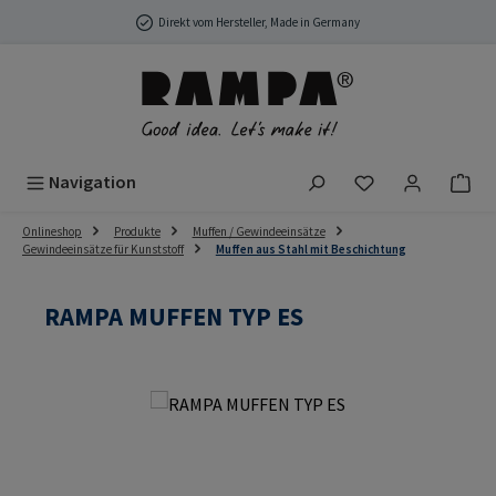
Zum Hauptinhalt springen
Direkt vom Hersteller, Made in Germany
Du hast 0 Produ
Navigation
Onlineshop
Produkte
Muffen / Gewindeeinsätze
Gewindeeinsätze für Kunststoff
Muffen aus Stahl mit Beschichtung
RAMPA MUFFEN TYP ES
Bildergalerie überspringen