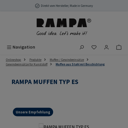
Zum Hauptinhalt springen
Direkt vom Hersteller, Made in Germany
Du hast 0 Produ
Navigation
Onlineshop
Produkte
Muffen / Gewindeeinsätze
Gewindeeinsätze für Kunststoff
Muffen aus Stahl mit Beschichtung
RAMPA MUFFEN TYP ES
Unsere Empfehlung
Bildergalerie überspringen