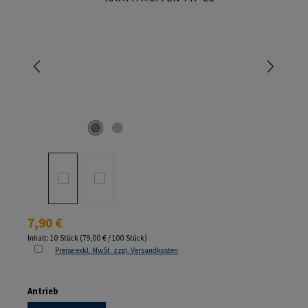
Regulärer Preis:
7,90 €
Inhalt:
10 Stück
(79,00 € / 100 Stück)
Preise exkl. MwSt. zzgl. Versandkosten
auswählen
Antrieb