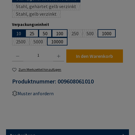
Stahl, gehärtet gelb verzinkt
(Diese Option ist zurzeit nicht verfügbar.)
Stahl, gelb verzinkt
(Diese Option ist zurzeit nicht verfügbar.)
auswählen
Verpackungseinheit
10
25
50
100
250
500
1000
(Diese Option ist zurzeit nicht ver
(Diese Option ist zurzeit 
2500
5000
10000
(Diese Option ist zurzeit nicht verfügbar.)
(Diese Option ist zurzeit nicht verfügbar.)
Produkt Anzahl: Gib den gewünschten Wert ein oder benutze die Schaltflächen um die An
In den Warenkorb
Zum Merkzettel hinzufügen
Produktnummer:
009608061010
Muster anfordern