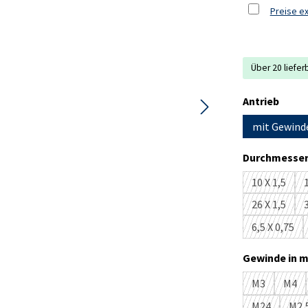
Preise ex
Über 20 liefer
ausw
Antrieb
mit Gewind
Durchmesser
10 X 1,5
1
(Diese Opt
26 X 1,5
3
(Diese Opt
6,5 X 0,75
(Diese Op
Gewinde in m
M3
M4
(Diese Optio
(Die
M24
M2,