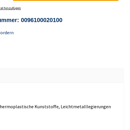
el hinzufügen
nummer:
0096100020100
fordern
d thermoplastische Kunststoffe, Leichtmetalllegierungen