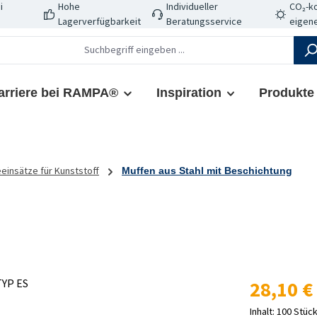
i
Hohe
Individueller
CO₂-ko
Lagerverfügbarkeit
Beratungsservice
eigene
arriere bei RAMPA®
Inspiration
Produkte
insätze für Kunststoff
Muffen aus Stahl mit Beschichtung
Regulärer Prei
28,10 €
Inhalt:
100 Stüc