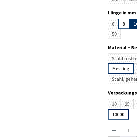
(Diese Optio
(D
Länge in mm 
6
8
1
(Diese Option
50
(Diese Option
Material + B
Stahl rostfr
(D
Messing
Stahl, gehä
Verpackungs
10
25
(Diese Option
(Dies
10000
Produkt Anzahl: