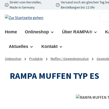
Direkt vom Hersteller,
Versand noch am gleichen Tag be
 Hauptinhalt springen
Zur Suche springen
Zur Hauptnavigation springen
Made in Germany
Bestellungen bis 12 Uhr
Home
Onlineshop
Über RAMPA®
K
Aktuelles
Kontakt
Onlineshop
Produkte
Muffen / Gewindeeinsätze
Gewindee
RAMPA MUFFEN TYP ES
Bildergalerie überspringen