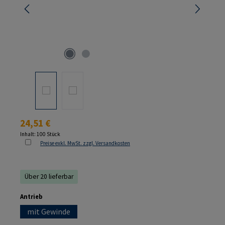
Regulärer Preis:
24,51 €
Inhalt:
100 Stück
Preise exkl. MwSt. zzgl. Versandkosten
Über 20 lieferbar
auswählen
Antrieb
mit Gewinde