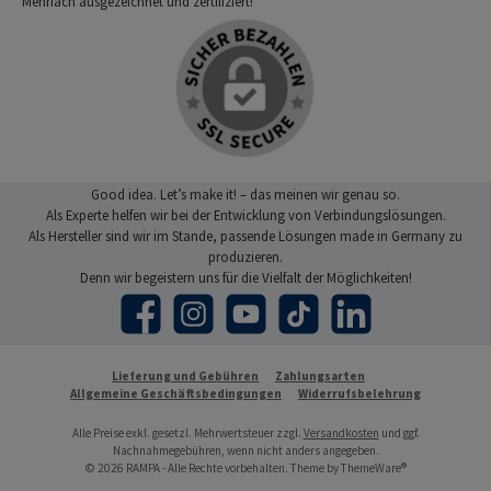
Mehrfach ausgezeichnet und zertifiziert!
Good idea. Let’s make it! – das meinen wir genau so.
Als Experte helfen wir bei der Entwicklung von Verbindungslösungen.
Als Hersteller sind wir im Stande, passende Lösungen made in Germany zu
produzieren.
Denn wir begeistern uns für die Vielfalt der Möglichkeiten!
Facebook
Instagram
YouTube
TikTok
LinkedIn
Lieferung und Gebühren
Zahlungsarten
Allgemeine Geschäftsbedingungen
Widerrufsbelehrung
Alle Preise exkl. gesetzl. Mehrwertsteuer zzgl.
Versandkosten
und ggf.
Nachnahmegebühren, wenn nicht anders angegeben.
© 2026 RAMPA - Alle Rechte vorbehalten. Theme by
ThemeWare®