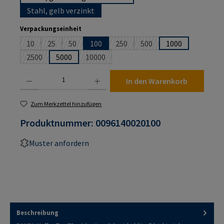
Stahl, gelb verzinkt
auswählen
Verpackungseinheit
10
25
50
100
250
500
1000
(Diese Option ist zurzeit nicht verfügbar.)
(Diese Option ist zurzeit nicht verfügbar.)
(Diese Option ist zurzeit nicht verfügbar.)
(Diese Option ist zurzeit nicht verf
(Diese Option ist zurzeit n
2500
5000
10000
(Diese Option ist zurzeit nicht verfügbar.)
(Diese Option ist zurzeit nicht verfügbar.)
Produkt Anzahl: Gib den gewünschten Wert ein oder benutze die Schaltflächen um die An
In den Warenkorb
Zum Merkzettel hinzufügen
Produktnummer:
0096140020100
Muster anfordern
Beschreibung