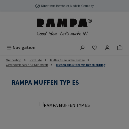
Zum Hauptinhalt springen
Direkt vom Hersteller, Made in Germany
Du hast 0 Produ
Navigation
Onlineshop
Produkte
Muffen / Gewindeeinsätze
Gewindeeinsätze für Kunststoff
Muffen aus Stahl mit Beschichtung
RAMPA MUFFEN TYP ES
Bildergalerie überspringen