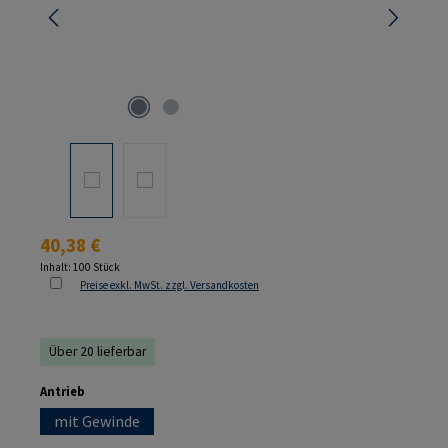
Regulärer Preis:
40,38 €
Inhalt:
100 Stück
Preise exkl. MwSt. zzgl. Versandkosten
Über 20 lieferbar
auswählen
Antrieb
mit Gewinde