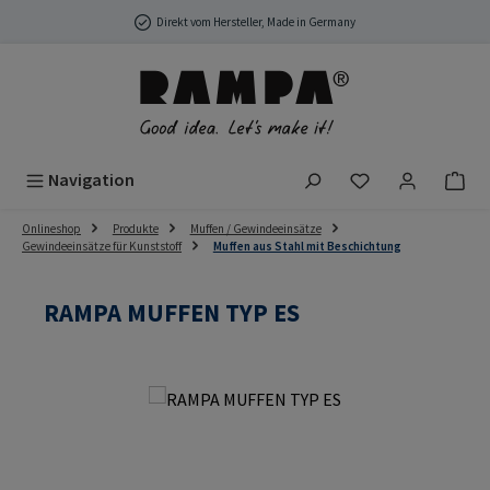
Zum Hauptinhalt springen
Direkt vom Hersteller, Made in Germany
Du hast 0 Produ
Navigation
Onlineshop
Produkte
Muffen / Gewindeeinsätze
Gewindeeinsätze für Kunststoff
Muffen aus Stahl mit Beschichtung
RAMPA MUFFEN TYP ES
Bildergalerie überspringen