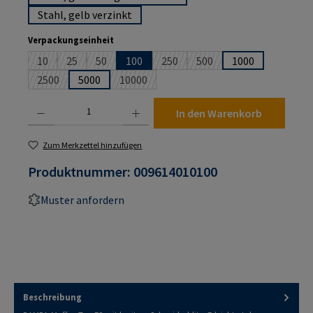
Stahl, gelb verzinkt
auswählen
Verpackungseinheit
10
25
50
100
250
500
1000
(Diese Option ist zurzeit nicht verfügbar.)
(Diese Option ist zurzeit nicht verfügbar.)
(Diese Option ist zurzeit nicht verfügbar.)
(Diese Option ist zurzeit nicht verf
(Diese Option ist zurzeit n
2500
5000
10000
(Diese Option ist zurzeit nicht verfügbar.)
(Diese Option ist zurzeit nicht verfügbar.)
Produkt Anzahl: Gib den gewünschten Wert ein oder benutze die Schaltflächen um die An
In den Warenkorb
Zum Merkzettel hinzufügen
Produktnummer:
009614010100
Muster anfordern
Beschreibung