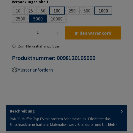
auswählen
Verpackungseinheit
10
25
50
100
250
500
1000
(Diese Option ist zurzeit nicht verfügbar.)
(Diese Option ist zurzeit nicht verfügbar.)
(Diese Option ist zurzeit nicht verfügbar.)
(Diese Option ist zurzeit nicht verf
(Diese Option ist zurzeit n
2500
5000
10000
(Diese Option ist zurzeit nicht verfügbar.)
(Diese Option ist zurzeit nicht verfügbar.)
Produkt Anzahl: Gib den gewünschten Wert ein oder benutze die Schaltflächen um die An
In den Warenkorb
Zum Merkzettel hinzufügen
Produktnummer:
0098120105000
Muster anfordern
Beschreibung
RAMPA-Muffen Typ ES mit breitem Schneidschlitz. Erleichtert das
Einschrauben in härteren Materialien wie z.B. in duro- und t…
Mehr