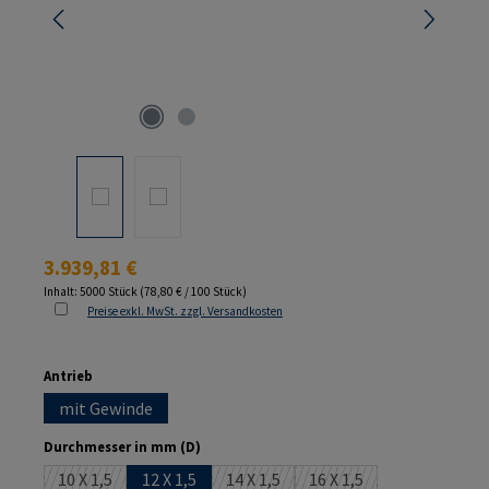
Regulärer Preis:
3.939,81 €
Inhalt:
5000 Stück
(78,80 € / 100 Stück)
Preise exkl. MwSt. zzgl. Versandkosten
auswählen
Antrieb
mit Gewinde
auswählen
Durchmesser in mm (D)
10 X 1,5
12 X 1,5
14 X 1,5
16 X 1,5
(Diese Option ist zurzeit nicht verfügbar.)
(Diese Option ist zurzeit nicht verfüg
(Diese Option ist zurzei