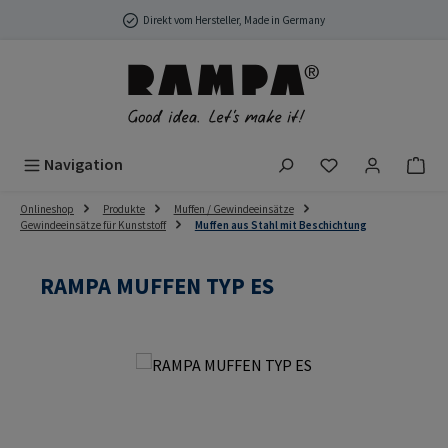
Zum Hauptinhalt springen
Direkt vom Hersteller, Made in Germany
Du hast 0 Produ
Navigation
Onlineshop
Produkte
Muffen / Gewindeeinsätze
Gewindeeinsätze für Kunststoff
Muffen aus Stahl mit Beschichtung
RAMPA MUFFEN TYP ES
Bildergalerie überspringen