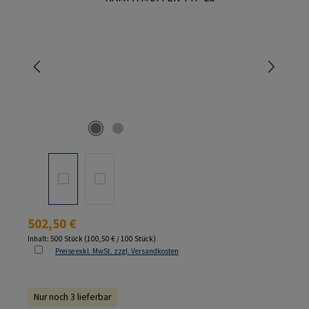
Regulärer Preis:
502,50 €
Inhalt:
500 Stück
(100,50 € / 100 Stück)
Preise exkl. MwSt. zzgl. Versandkosten
Nur noch 3 lieferbar