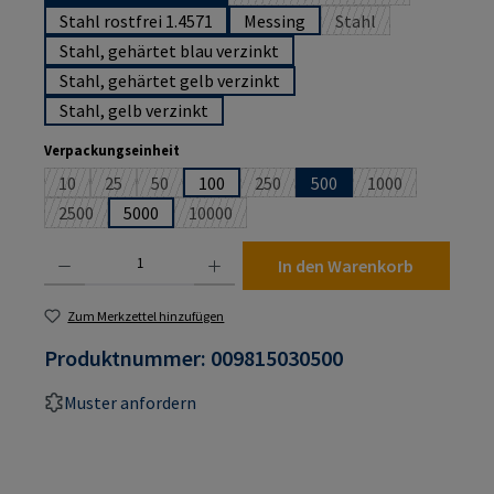
(Diese Option ist zurzeit n
Stahl rostfrei 1.4571
Messing
Stahl
(Diese Option ist zurz
Stahl, gehärtet blau verzinkt
Stahl, gehärtet gelb verzinkt
Stahl, gelb verzinkt
auswählen
Verpackungseinheit
10
25
50
100
250
500
1000
(Diese Option ist zurzeit nicht verfügbar.)
(Diese Option ist zurzeit nicht verfügbar.)
(Diese Option ist zurzeit nicht verfügbar.)
(Diese Option ist zurzeit nicht verf
(Diese Option ist
2500
5000
10000
(Diese Option ist zurzeit nicht verfügbar.)
(Diese Option ist zurzeit nicht verfügbar.)
Produkt Anzahl: Gib den gewünschten Wert ein oder benutze die Schaltflächen um die An
In den Warenkorb
Zum Merkzettel hinzufügen
Produktnummer:
009815030500
Muster anfordern