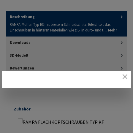
Beschreibung
RAMPA-Muffen Typ ES mit breitem Schneidschlitz. Erleichtert das
Einschrauben in härteren Materialien wie z.B. in duro- und t…
Mehr
Downloads
3D-Modell
Bewertungen
Produktgalerie überspringen
Zubehör