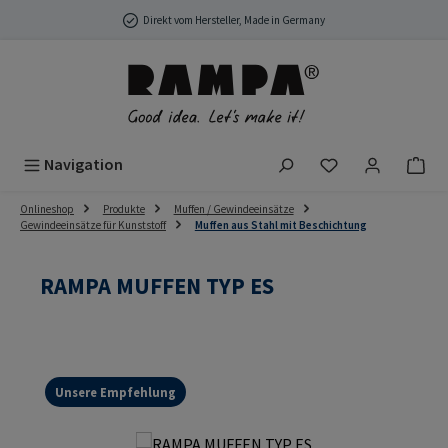
Zum Hauptinhalt springen
Direkt vom Hersteller, Made in Germany
Du hast 0 Produ
Navigation
Onlineshop
Produkte
Muffen / Gewindeeinsätze
Gewindeeinsätze für Kunststoff
Muffen aus Stahl mit Beschichtung
RAMPA MUFFEN TYP ES
Unsere Empfehlung
Bildergalerie überspringen