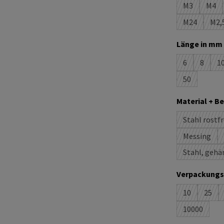
M3
M4
(Diese Optio
(Die
M24
M2,
(Diese Optio
(D
Länge in mm 
6
8
1
(Diese Option
(Diese O
(
50
(Diese Option
Material + B
Stahl rostfr
(D
Messing
(Diese Op
Stahl, gehä
Verpackungs
10
25
(Diese Option
(Dies
10000
(Diese Opti