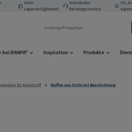
i
Hohe
Individueller
CO₂-ko
Lagerverfügbarkeit
Beratungsservice
eigene
e bei RAMPA®
Inspiration
Produkte
Dien
insätze für Kunststoff
Muffen aus Stahl mit Beschichtung
Regulärer Prei