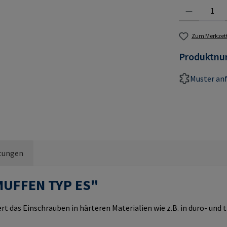
Produkt Anzahl:
Zum Merkzett
Produktn
Muster an
tungen
MUFFEN TYP ES"
rt das Einschrauben in härteren Materialien wie z.B. in duro- un