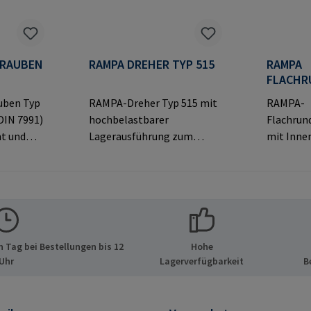
HRAUBEN
RAMPA DREHER TYP 515
RAMPA
FLACHR
TYP KT
uben Typ
RAMPA-Dreher Typ 515 mit
RAMPA-
DIN 7991)
hochbelastbarer
Flachrun
t und
Lagerausführung zum
mit Inne
opf für
Eindrehen von RAMPA-
dekorati
Muffen über das
sichtbar
tellerinf
Innengewinde.
Verbindu
PA GmbH
Ausschließlich für Original-
ormatio
ide 8
RAMPA-Muffen zu
& Co. KG 
tschland
verwenden.Herstellerinfor
21514 Bü
 Tag bei Bestellungen bis 12
Hohe
pa.com
mationen: RAMPA GmbH &
E-Mail: 
Uhr
Lagerverfügbarkeit
B
Co. KG Auf der Heide 8 21514
Büchen Deutschland E-Mail:
mail@rampa.com