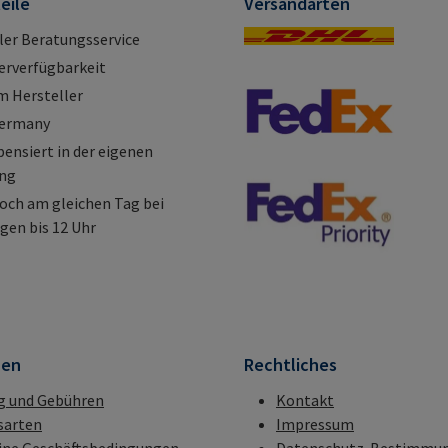
eile
Versandarten
ller Beratungsservice
erverfügbarkeit
m Hersteller
Germany
nsiert in der eigenen
ung
och am gleichen Tag bei
gen bis 12 Uhr
nen
Rechtliches
g und Gebühren
Kontakt
sarten
Impressum