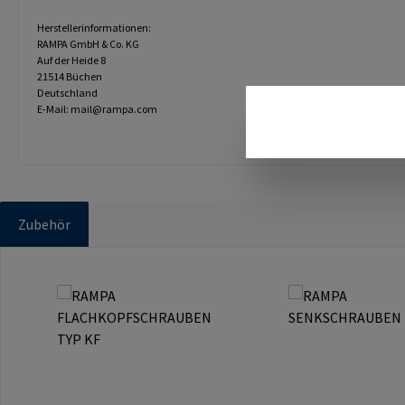
Herstellerinformationen:
RAMPA GmbH & Co. KG
Auf der Heide 8
21514 Büchen
Deutschland
E-Mail: mail@rampa.com
Zubehör
Produktgalerie überspringen