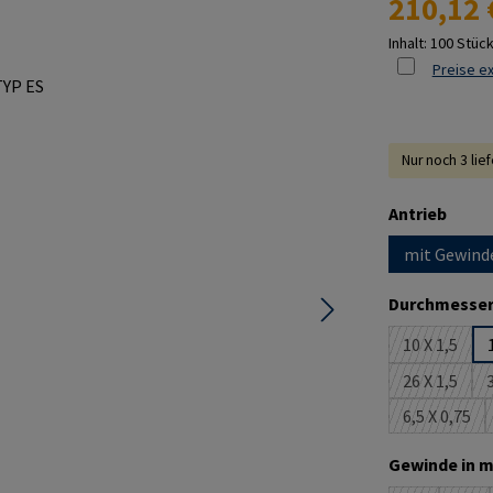
210,12 
Inhalt:
100 Stüc
Preise ex
Nur noch 3 lie
ausw
Antrieb
mit Gewind
Durchmesser
10 X 1,5
(Diese Opt
26 X 1,5
3
(Diese Opt
6,5 X 0,75
(Diese Op
Gewinde in m