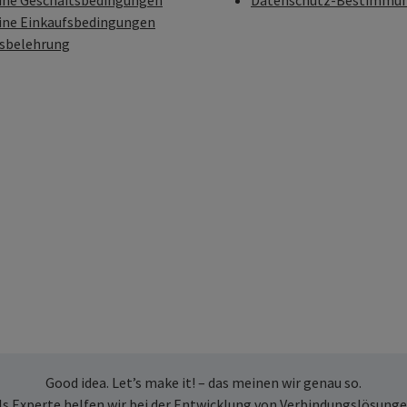
ine Geschäftsbedingungen
Datenschutz-Bestimmu
ine Einkaufsbedingungen
fsbelehrung
Good idea. Let’s make it! – das meinen wir genau so.
ls Experte helfen wir bei der Entwicklung von Verbindungslösunge