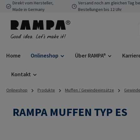
Direkt vom Hersteller,
Versand noch am gleichen Tag be
 Hauptinhalt springen
Zur Suche springen
Zur Hauptnavigation springen
Made in Germany
Bestellungen bis 12 Uhr
Home
Onlineshop
Über RAMPA®
Karrier
Kontakt
Onlineshop
Produkte
Muffen / Gewindeeinsätze
Gewindee
RAMPA MUFFEN TYP ES