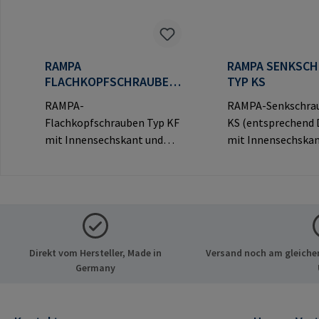
RAMPA
RAMPA SENKSC
FLACHKOPFSCHRAUBEN
TYP KS
TYP KF
RAMPA-
RAMPA-Senkschra
Flachkopfschrauben Typ KF
KS (entsprechend 
mit Innensechskant und
mit Innensechskan
dekorativem Flachkopf für
dekorativem Senkk
sichtbare
sichtbare
Verbindungen.Herstellerinf
Verbindungen.Hers
ormationen: RAMPA GmbH
ormationen: RAM
& Co. KG Auf der Heide 8
& Co. KG Auf der He
21514 Büchen Deutschland
21514 Büchen Deu
Direkt vom Hersteller, Made in
Versand noch am gleichen
E-Mail: mail@rampa.com
E-Mail: mail@ram
Germany