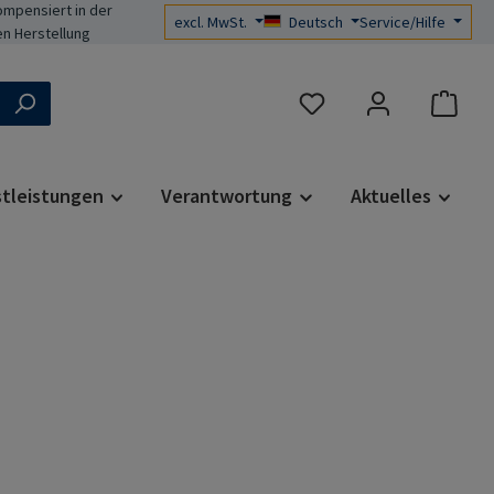
mpensiert in der
excl. MwSt.
Deutsch
Service/Hilfe
n Herstellung
Du hast 0 Produkte auf d
stleistungen
Verantwortung
Aktuelles
s: