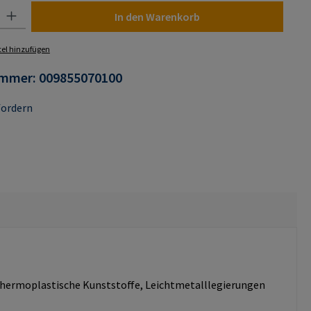
 Gib den gewünschten Wert ein oder benutze die Schaltflächen um die Anza
In den Warenkorb
el hinzufügen
ummer:
009855070100
fordern
d thermoplastische Kunststoffe, Leichtmetalllegierungen