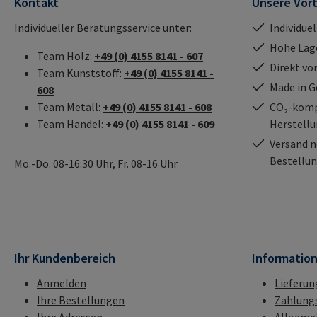
Kontakt
Unsere Vort
Individueller Beratungsservice unter:
Individue
Hohe Lag
Team Holz:
+49 (0) 4155 8141 - 607
Direkt vo
Team Kunststoff:
+49 (0) 4155 8141 -
Made in 
608
Team Metall:
+49 (0) 4155 8141 - 608
CO₂-kompe
Team Handel:
+49 (0) 4155 8141 - 609
Herstell
Versand n
Bestellun
Mo.-Do. 08-16:30 Uhr, Fr. 08-16 Uhr
Ihr Kundenbereich
Informatio
Anmelden
Lieferun
Ihre Bestellungen
Zahlung