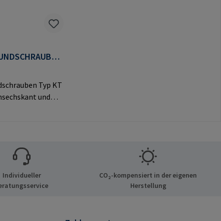
UNDSCHRAUBEN
dschrauben Typ KT
nsechskant und
vem Rundkopf für
e
ngen.Herstellerinf
nen: RAMPA GmbH
Auf der Heide 8
chen Deutschland
Individueller
CO₂-kompensiert in der eigenen
mail@rampa.com
eratungsservice
Herstellung