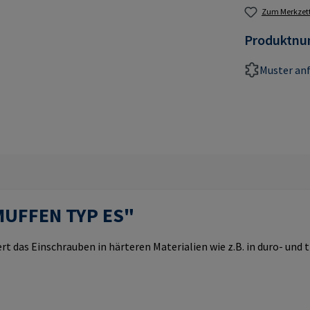
Zum Merkzett
Produktn
Muster an
MUFFEN TYP ES"
rt das Einschrauben in härteren Materialien wie z.B. in duro- un