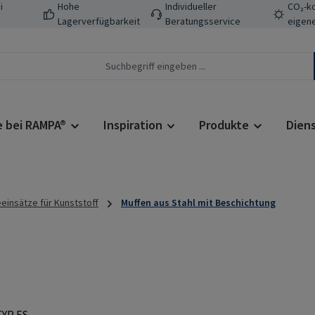
i
Hohe
Individueller
CO₂-ko
Lagerverfügbarkeit
Beratungsservice
eigene
e bei RAMPA®
Inspiration
Produkte
Dien
insätze für Kunststoff
Muffen aus Stahl mit Beschichtung
Regulärer Prei