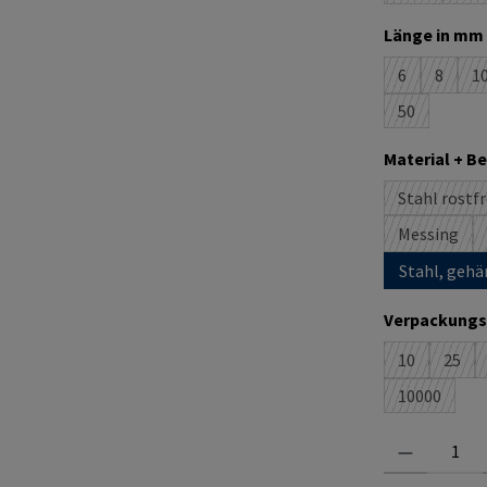
Länge in mm 
6
8
1
(Diese Option
(Diese O
(
50
(Diese Option
Material + B
Stahl rostfr
(D
Messing
(Diese Op
Stahl, gehä
Verpackungs
10
25
(Diese Option
(Dies
10000
(Diese Opti
Produkt Anzahl: