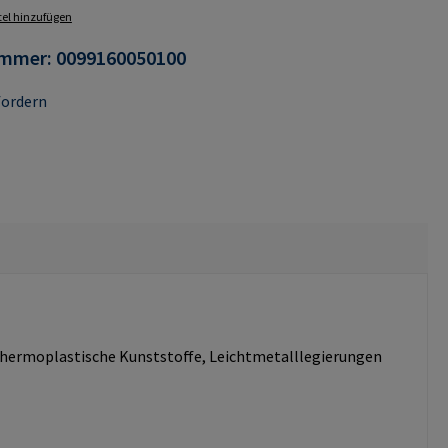
el hinzufügen
ummer:
0099160050100
fordern
d thermoplastische Kunststoffe, Leichtmetalllegierungen