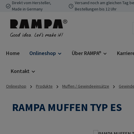
Direkt vom Hersteller,
Versand noch am gleichen Tag be
 Hauptinhalt springen
Zur Suche springen
Zur Hauptnavigation springen
Made in Germany
Bestellungen bis 12 Uhr
Home
Onlineshop
Über RAMPA®
Karrier
Kontakt
Onlineshop
Produkte
Muffen / Gewindeeinsätze
Gewindee
RAMPA MUFFEN TYP ES
Bildergalerie überspringen