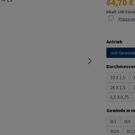
64,70 €
Inhalt:
100 Stüc
Preise ex
ausw
Antrieb
mit Gewind
Durchmesser
10 X 1,5
1
(Diese Opt
26 X 1,5
3
(Diese Opt
6,5 X 0,75
(Diese Op
Gewinde in m
M3
M4
(Diese Optio
(Die
M24
M2,
(Diese Optio
(D