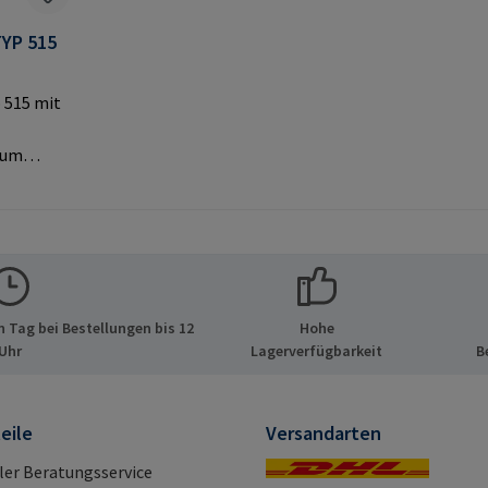
YP 515
 515 mit
zum
MPA-
Original-
lerinfor
 Tag bei Bestellungen bis 12
Hohe
 GmbH &
Uhr
Lagerverfügbarkeit
B
de 8 21514
d E-Mail:
eile
Versandarten
ller Beratungsservice