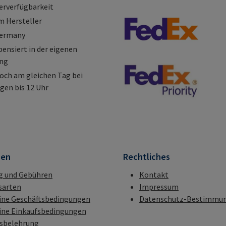
erverfügbarkeit
m Hersteller
Germany
nsiert in der eigenen
ung
och am gleichen Tag bei
gen bis 12 Uhr
nen
Rechtliches
g und Gebühren
Kontakt
sarten
Impressum
ine Geschäftsbedingungen
Datenschutz-Bestimmu
ine Einkaufsbedingungen
fsbelehrung