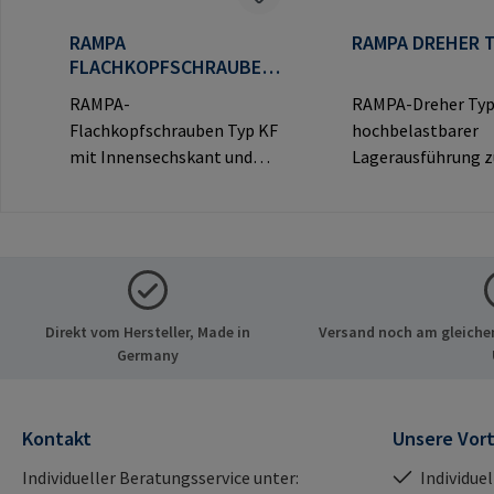
RAMPA
RAMPA DREHER T
FLACHKOPFSCHRAUBEN
TYP KF
RAMPA-
RAMPA-Dreher Typ
Flachkopfschrauben Typ KF
hochbelastbarer
mit Innensechskant und
Lagerausführung 
dekorativem Flachkopf für
Eindrehen von RA
sichtbare
Muffen über das
Verbindungen.Herstellerinf
Innengewinde.
ormationen: RAMPA GmbH
Ausschließlich für 
& Co. KG Auf der Heide 8
RAMPA-Muffen zu
21514 Büchen Deutschland
verwenden.Herstel
Direkt vom Hersteller, Made in
Versand noch am gleichen
E-Mail: mail@rampa.com
mationen: RAMPA
Germany
Co. KG Auf der Hei
Büchen Deutschlan
mail@rampa.com
Kontakt
Unsere Vort
Individueller Beratungsservice unter:
Individue