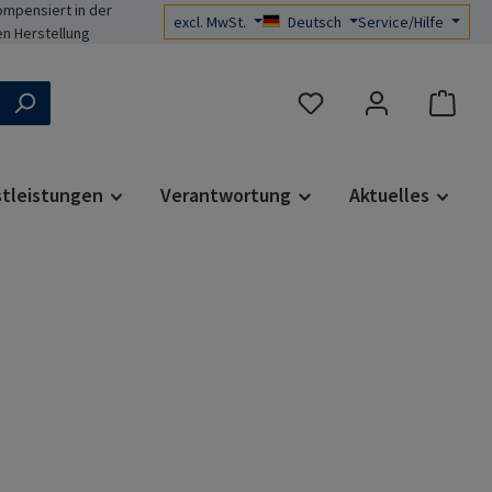
mpensiert in der
excl. MwSt.
Deutsch
Service/Hilfe
n Herstellung
Du hast 0 Produkte auf d
stleistungen
Verantwortung
Aktuelles
s: