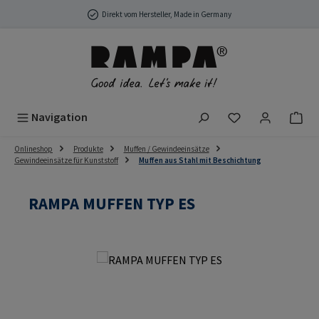
Zum Hauptinhalt springen
Direkt vom Hersteller, Made in Germany
Du hast 0 Produ
Navigation
Onlineshop
Produkte
Muffen / Gewindeeinsätze
Gewindeeinsätze für Kunststoff
Muffen aus Stahl mit Beschichtung
RAMPA MUFFEN TYP ES
Bildergalerie überspringen