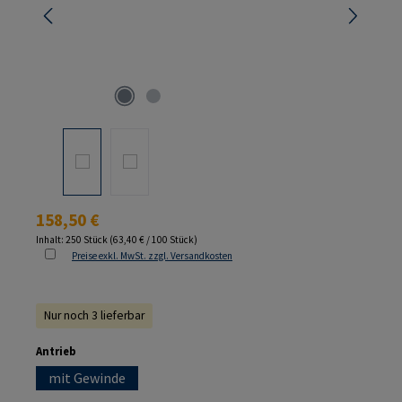
Regulärer Preis:
158,50 €
Inhalt:
250 Stück
(63,40 € / 100 Stück)
Preise exkl. MwSt. zzgl. Versandkosten
Nur noch 3 lieferbar
auswählen
Antrieb
mit Gewinde