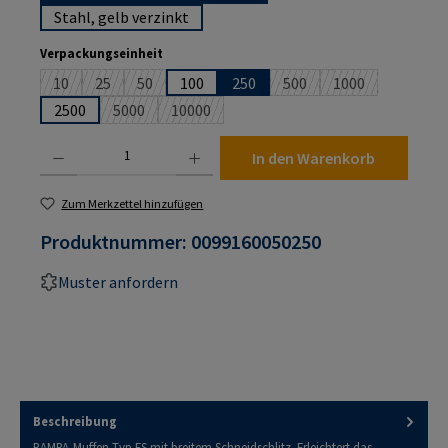
Stahl, gelb verzinkt
auswählen
Verpackungseinheit
10
25
50
100
250
500
1000
(Diese Option ist zurzeit nicht verfügbar.)
(Diese Option ist zurzeit nicht verfügbar.)
(Diese Option ist zurzeit nicht verfügbar.)
(Diese Option ist zurzeit n
(Diese Option ist
2500
5000
10000
(Diese Option ist zurzeit nicht verfügbar.)
(Diese Option ist zurzeit nicht verfügbar.)
Produkt Anzahl: Gib den gewünschten Wert ein oder benutze die Schaltflächen um die An
In den Warenkorb
Zum Merkzettel hinzufügen
Produktnummer:
0099160050250
Muster anfordern
Beschreibung
RAMPA-Muffen Typ ES mit breitem Schneidschlitz. Erleichtert das