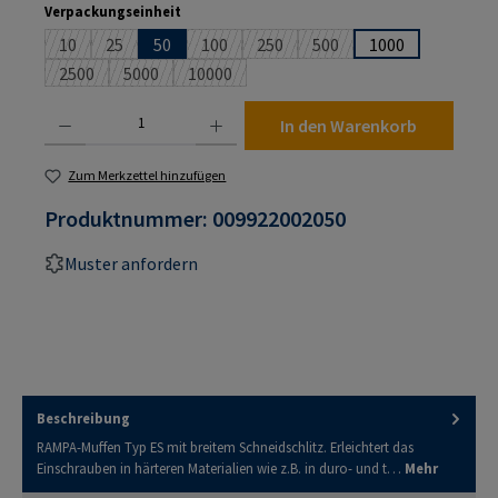
auswählen
Verpackungseinheit
10
25
50
100
250
500
1000
(Diese Option ist zurzeit nicht verfügbar.)
(Diese Option ist zurzeit nicht verfügbar.)
(Diese Option ist zurzeit nicht verfügbar.)
(Diese Option ist zurzeit nicht verf
(Diese Option ist zurzeit n
2500
5000
10000
(Diese Option ist zurzeit nicht verfügbar.)
(Diese Option ist zurzeit nicht verfügbar.)
(Diese Option ist zurzeit nicht verfügbar.)
Produkt Anzahl: Gib den gewünschten Wert ein oder benutze die Schaltflächen um die An
In den Warenkorb
Zum Merkzettel hinzufügen
Produktnummer:
009922002050
Muster anfordern
Beschreibung
RAMPA-Muffen Typ ES mit breitem Schneidschlitz. Erleichtert das
Einschrauben in härteren Materialien wie z.B. in duro- und t…
Mehr