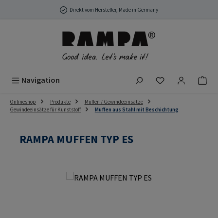
Zum Hauptinhalt springen
Direkt vom Hersteller, Made in Germany
Du hast 0 Produ
Navigation
Onlineshop
Produkte
Muffen / Gewindeeinsätze
Gewindeeinsätze für Kunststoff
Muffen aus Stahl mit Beschichtung
RAMPA MUFFEN TYP ES
Bildergalerie überspringen