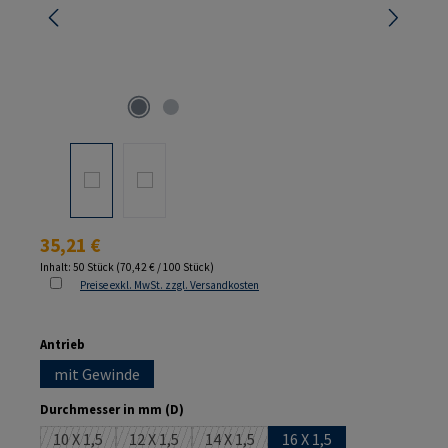
Regulärer Preis:
35,21 €
Inhalt:
50 Stück
(70,42 € / 100 Stück)
Preise exkl. MwSt. zzgl. Versandkosten
auswählen
Antrieb
mit Gewinde
auswählen
Durchmesser in mm (D)
10 X 1,5
12 X 1,5
14 X 1,5
16 X 1,5
(Diese Option ist zurzeit nicht verfügbar.)
(Diese Option ist zurzeit nicht verfügbar.)
(Diese Option ist zurzeit nicht verfüg