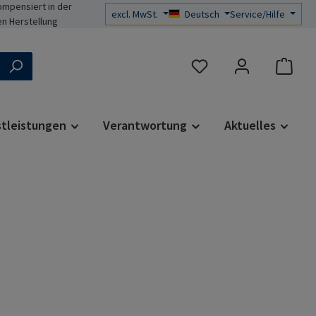
mpensiert in der
excl. MwSt.
Deutsch
Service/Hilfe
n Herstellung
Du hast 0 Produkte auf d
stleistungen
Verantwortung
Aktuelles
s: