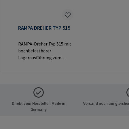
RAMPA DREHER TYP 515
RAMPA-Dreher Typ 515 mit
hochbelastbarer
Lagerausführung zum
Eindrehen von RAMPA-
Muffen über das
Innengewinde.
Ausschließlich für Original-
RAMPA-Muffen zu
verwenden.Herstellerinfor
Direkt vom Hersteller, Made in
Versand noch am gleichen
mationen: RAMPA GmbH &
Germany
Co. KG Auf der Heide 8 21514
Büchen Deutschland E-Mail:
mail@rampa.com