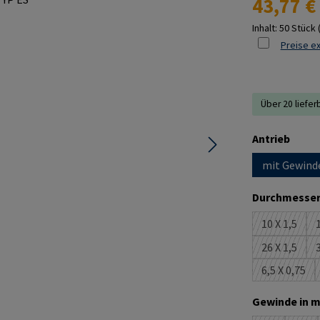
43,77 €
Inhalt:
50 Stück
Preise ex
Über 20 liefer
ausw
Antrieb
mit Gewind
Durchmesser
10 X 1,5
1
(Diese Opt
26 X 1,5
3
(Diese Opt
6,5 X 0,75
(Diese Op
Gewinde in m