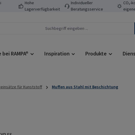
i
Hohe
Individueller
CO₂-ko
Lagerverfügbarkeit
Beratungsservice
eigene
e bei RAMPA®
Inspiration
Produkte
Dien
insätze für Kunststoff
Muffen aus Stahl mit Beschichtung
Regulärer Prei