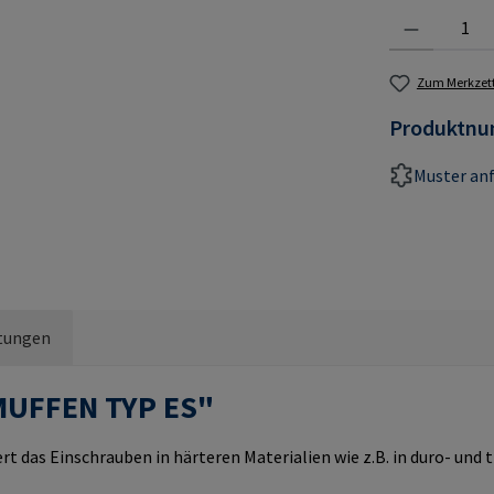
Produkt Anzahl:
Zum Merkzett
Produktn
Muster an
tungen
MUFFEN TYP ES"
rt das Einschrauben in härteren Materialien wie z.B. in duro- un