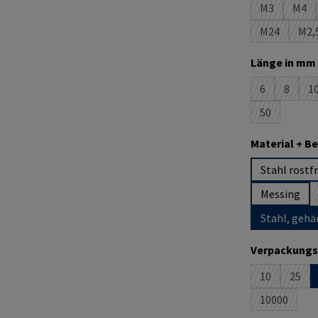
M3
M4
(Diese Optio
(Die
M24
M2,
(Diese Optio
(D
Länge in mm 
6
8
1
(Diese Option
(Diese O
(
50
(Diese Option
Material + B
Stahl rostfr
Messing
Stahl, gehä
Verpackungs
10
25
(Diese Option
(Dies
10000
(Diese Opti