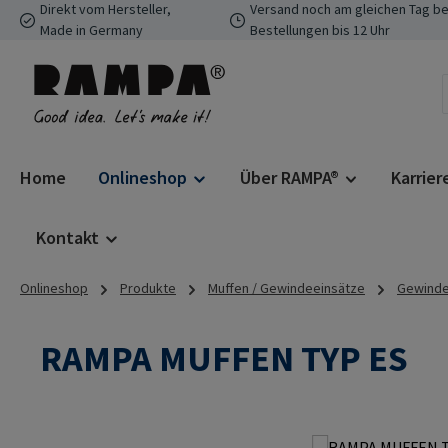
Direkt vom Hersteller,
Versand noch am gleichen Tag be
 Hauptinhalt springen
Zur Suche springen
Zur Hauptnavigation springen
Made in Germany
Bestellungen bis 12 Uhr
Home
Onlineshop
Über RAMPA®
Karrier
Kontakt
Onlineshop
Produkte
Muffen / Gewindeeinsätze
Gewindee
RAMPA MUFFEN TYP ES
Bildergalerie überspringen