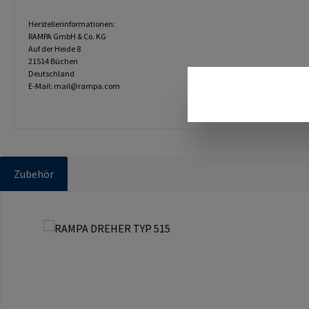
Herstellerinformationen:
RAMPA GmbH & Co. KG
Auf der Heide 8
21514 Büchen
Deutschland
E-Mail: mail@rampa.com
Zubehör
Produktgalerie überspringen