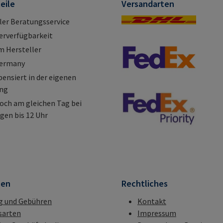
eile
Versandarten
ller Beratungsservice
erverfügbarkeit
m Hersteller
Germany
nsiert in der eigenen
ung
och am gleichen Tag bei
gen bis 12 Uhr
nen
Rechtliches
g und Gebühren
Kontakt
sarten
Impressum