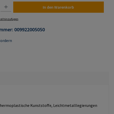
 Gib den gewünschten Wert ein oder benutze die Schaltflächen um die Anza
In den Warenkorb
el hinzufügen
ummer:
009922005050
fordern
d thermoplastische Kunststoffe, Leichtmetalllegierungen