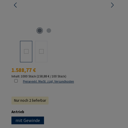
Regulärer Preis:
1.588,77 €
Inhalt:
1000 Stück
(158,88 € / 100 Stück)
Preise exkl. MwSt. zzgl. Versandkosten
Nur noch 2 lieferbar
auswählen
Antrieb
mit Gewinde