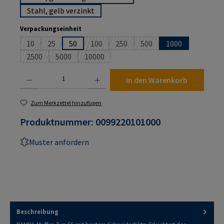
Stahl, gelb verzinkt
auswählen
Verpackungseinheit
10
25
50
100
250
500
1000
(Diese Option ist zurzeit nicht verfügbar.)
(Diese Option ist zurzeit nicht verfügbar.)
(Diese Option ist zurzeit nicht verfügbar.)
(Diese Option ist zurzeit nicht verf
(Diese Option ist zurzeit n
2500
5000
10000
(Diese Option ist zurzeit nicht verfügbar.)
(Diese Option ist zurzeit nicht verfügbar.)
(Diese Option ist zurzeit nicht verfügbar.)
Produkt Anzahl: Gib den gewünschten Wert ein oder benutze die Schaltflächen um die An
In den Warenkorb
Zum Merkzettel hinzufügen
Produktnummer:
0099220101000
Muster anfordern
Beschreibung