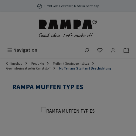
Zum Hauptinhalt springen
Direkt vom Hersteller, Made in Germany
Du hast 0 Produ
Navigation
Onlineshop
Produkte
Muffen / Gewindeeinsätze
Gewindeeinsätze für Kunststoff
Muffen aus Stahl mit Beschichtung
RAMPA MUFFEN TYP ES
Bildergalerie überspringen