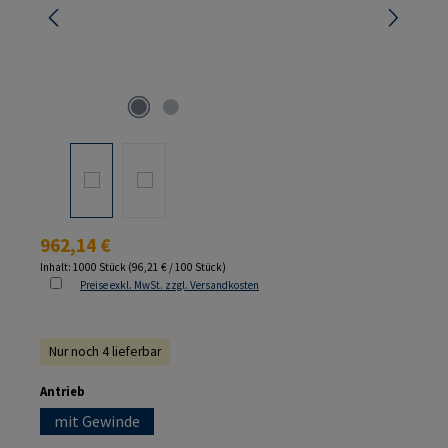
Regulärer Preis:
962,14 €
Inhalt:
1000 Stück
(96,21 € / 100 Stück)
Preise exkl. MwSt. zzgl. Versandkosten
Nur noch 4 lieferbar
auswählen
Antrieb
mit Gewinde