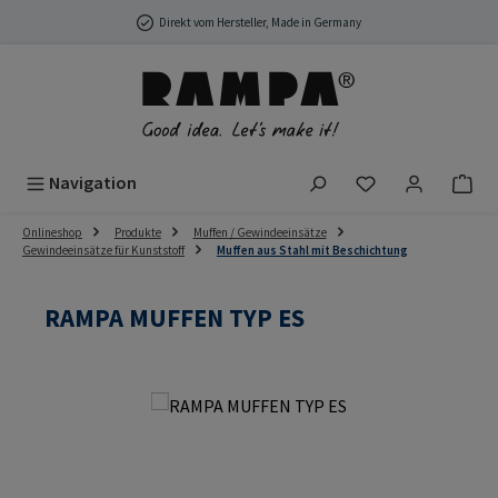
Zum Hauptinhalt springen
Direkt vom Hersteller, Made in Germany
Du hast 0 Produ
Navigation
Onlineshop
Produkte
Muffen / Gewindeeinsätze
Gewindeeinsätze für Kunststoff
Muffen aus Stahl mit Beschichtung
RAMPA MUFFEN TYP ES
Bildergalerie überspringen