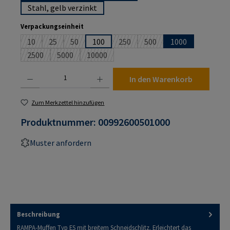
Stahl, gelb verzinkt
auswählen
Verpackungseinheit
10
25
50
100
250
500
1000
(Diese Option ist zurzeit nicht verfügbar.)
(Diese Option ist zurzeit nicht verfügbar.)
(Diese Option ist zurzeit nicht verfügbar.)
(Diese Option ist zurzeit nicht verf
(Diese Option ist zurzeit n
2500
5000
10000
(Diese Option ist zurzeit nicht verfügbar.)
(Diese Option ist zurzeit nicht verfügbar.)
(Diese Option ist zurzeit nicht verfügbar.)
Produkt Anzahl: Gib den gewünschten Wert ein oder benutze die Schaltflächen um die An
In den Warenkorb
Zum Merkzettel hinzufügen
Produktnummer:
00992600501000
Muster anfordern
Beschreibung
RAMPA-Muffen Typ ES mit breitem Schneidschlitz. Erleichtert das