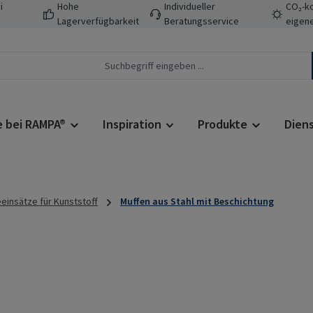
i
Hohe
Individueller
CO₂-ko
Lagerverfügbarkeit
Beratungsservice
eigene
e bei RAMPA®
Inspiration
Produkte
Dien
insätze für Kunststoff
Muffen aus Stahl mit Beschichtung
Regulärer Prei