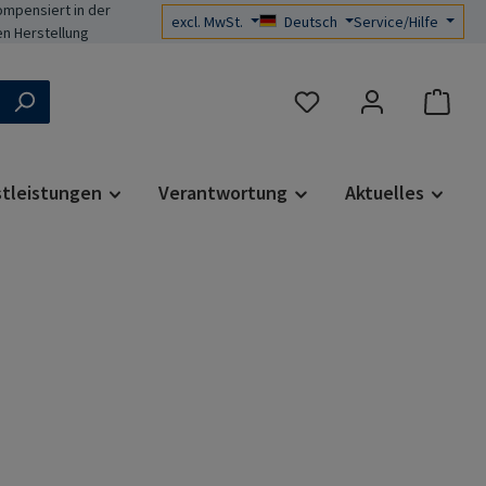
mpensiert in der
excl. MwSt.
Deutsch
Service/Hilfe
n Herstellung
Du hast 0 Produkte auf d
stleistungen
Verantwortung
Aktuelles
s: