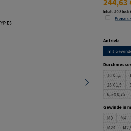
244,63 
Inhalt:
50 Stück
Preise ex
ausw
Antrieb
mit Gewind
Durchmesser
10 X 1,5
1
(Diese Opt
26 X 1,5
3
(Diese Opt
6,5 X 0,75
(Diese Op
Gewinde in m
M3
M4
(Diese Optio
(Die
M24
M2,
(Diese Optio
(D