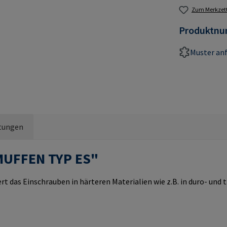
Zum Merkzett
Produktn
Muster an
tungen
MUFFEN TYP ES"
rt das Einschrauben in härteren Materialien wie z.B. in duro- un