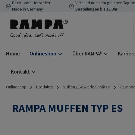
Direkt vom Hersteller,
Versand noch am gleichen Tag be
 Hauptinhalt springen
Zur Suche springen
Zur Hauptnavigation springen
Made in Germany
Bestellungen bis 12 Uhr
Home
Onlineshop
Über RAMPA®
Karrier
Kontakt
Onlineshop
Produkte
Muffen / Gewindeeinsätze
Gewindee
RAMPA MUFFEN TYP ES