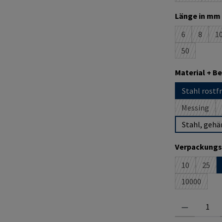
Länge in mm 
6
8
1
(Diese Option
(Diese O
(
50
(Diese Option
Material + B
Stahl rostfr
Messing
(Diese Op
Stahl, gehä
Verpackungs
10
25
(Diese Option
(Dies
10000
(Diese Opti
Produkt Anzahl: