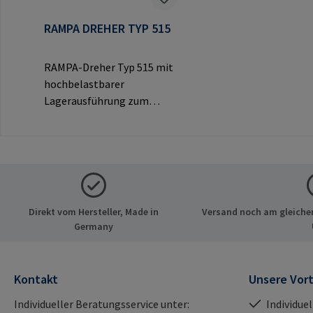
RAMPA DREHER TYP 515
RAMPA-Dreher Typ 515 mit
hochbelastbarer
Lagerausführung zum
Eindrehen von RAMPA-
Muffen über das
Innengewinde.
Ausschließlich für Original-
RAMPA-Muffen zu
verwenden.Herstellerinfor
Direkt vom Hersteller, Made in
Versand noch am gleichen
mationen: RAMPA GmbH &
Germany
Co. KG Auf der Heide 8 21514
Büchen Deutschland E-Mail:
mail@rampa.com
Kontakt
Unsere Vort
Individueller Beratungsservice unter:
Individue