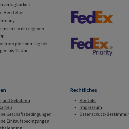
erverfügbarkeit
m Hersteller
Germany
nsiert in der eigenen
ung
och am gleichen Tag bei
gen bis 12 Uhr
nen
Rechtliches
g und Gebühren
Kontakt
sarten
Impressum
ine Geschäftsbedingungen
Datenschutz-Bestimmu
ine Einkaufsbedingungen
fsbelehrung