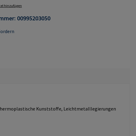
el hinzufügen
ummer:
00995203050
fordern
d thermoplastische Kunststoffe, Leichtmetalllegierungen