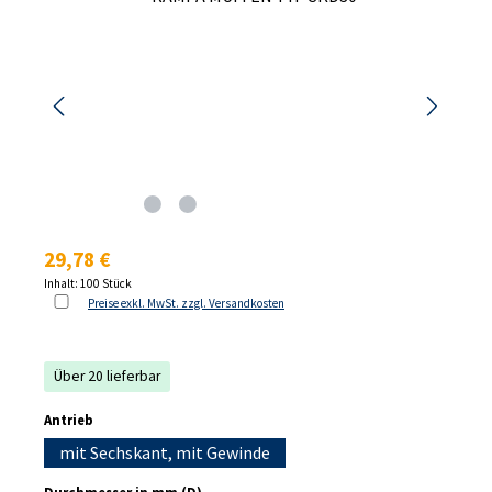
Regulärer Preis:
29,78 €
Inhalt:
100 Stück
Preise exkl. MwSt. zzgl. Versandkosten
Über 20 lieferbar
auswählen
Antrieb
mit Sechskant, mit Gewinde
auswählen
Durchmesser in mm (D)