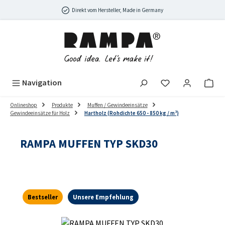
Zum Hauptinhalt springen
Direkt vom Hersteller, Made in Germany
Navigation
Onlineshop
Produkte
Muffen / Gewindeeinsätze
Gewindeeinsätze für Holz
Hartholz (Rohdichte 650 - 850 kg / m³)
RAMPA MUFFEN TYP SKD30
Bestseller
Unsere Empfehlung
Bildergalerie überspringen