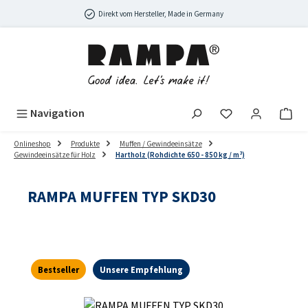
Zum Hauptinhalt springen
Direkt vom Hersteller, Made in Germany
Navigation
Onlineshop
Produkte
Muffen / Gewindeeinsätze
Gewindeeinsätze für Holz
Hartholz (Rohdichte 650 - 850 kg / m³)
RAMPA MUFFEN TYP SKD30
Bestseller
Unsere Empfehlung
Bildergalerie überspringen