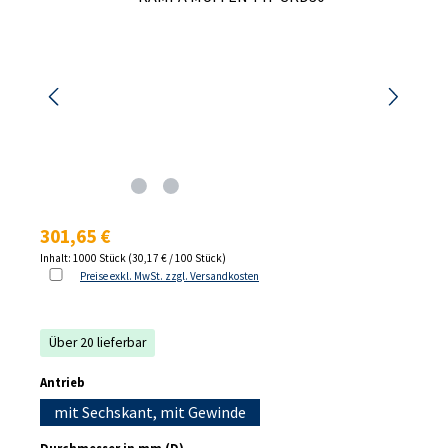
Regulärer Preis:
301,65 €
Inhalt:
1000 Stück
(30,17 € / 100 Stück)
Preise exkl. MwSt. zzgl. Versandkosten
Über 20 lieferbar
auswählen
Antrieb
mit Sechskant, mit Gewinde
auswählen
Durchmesser in mm (D)