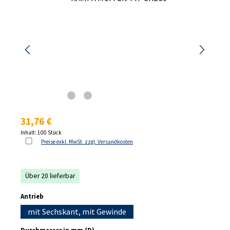
Regulärer Preis:
31,76 €
Inhalt:
100 Stück
Preise exkl. MwSt. zzgl. Versandkosten
Über 20 lieferbar
auswählen
Antrieb
mit Sechskant, mit Gewinde
auswählen
Durchmesser in mm (D)