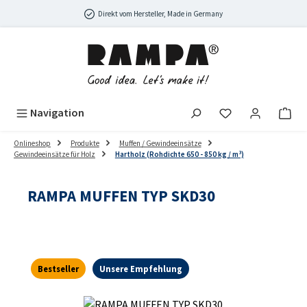
Zum Hauptinhalt springen
Direkt vom Hersteller, Made in Germany
Navigation
Onlineshop
Produkte
Muffen / Gewindeeinsätze
Gewindeeinsätze für Holz
Hartholz (Rohdichte 650 - 850 kg / m³)
RAMPA MUFFEN TYP SKD30
Bestseller
Unsere Empfehlung
Bildergalerie überspringen