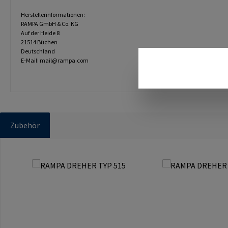
Herstellerinformationen:
RAMPA GmbH & Co. KG
Auf der Heide 8
21514 Büchen
Deutschland
E-Mail: mail@rampa.com
Zubehör
Produktgalerie überspringen