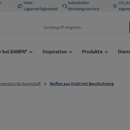
i
Hohe
Individueller
CO₂-ko
Lagerverfügbarkeit
Beratungsservice
eigene
e bei RAMPA®
Inspiration
Produkte
Dien
insätze für Kunststoff
Muffen aus Stahl mit Beschichtung
Regulärer Prei