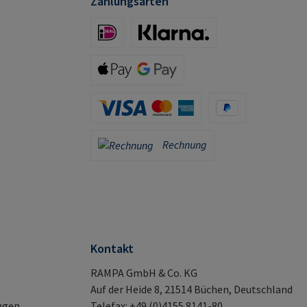
Zahlungsarten
iDeal (via Stripe)
Klarna (via Stripe)
Apple Pay / Google Pay (via Stripe)
Kreditkarte (via Stripe)
PayPal
Rechnung
Rechnung
Kontakt
RAMPA GmbH & Co. KG
Auf der Heide 8, 21514 Büchen, Deutschland
ngen
Telefax: +49 (0)4155 8141-80