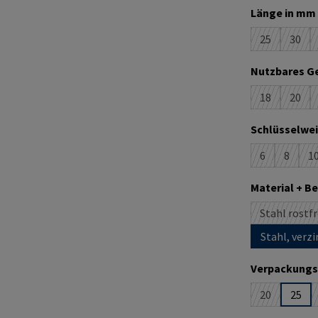
Länge in mm 
25
30
(Diese Option
(Dies
Nutzbares Ge
18
20
(Diese Option
(Dies
Schlüsselwei
6
8
1
(Diese Option
(Diese O
(
Material + B
Stahl rostfr
Stahl, verzi
Verpackungs
20
25
(Diese Option