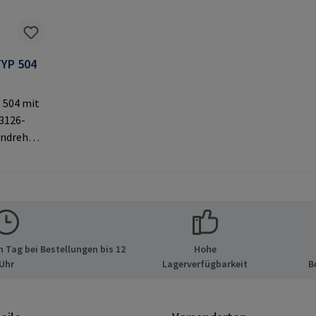
YP 504
 504 mit
3126-
indrehen
 mit
Original-
lerinfor
 GmbH &
 Tag bei Bestellungen bis 12
Hohe
de 8 21514
Uhr
Lagerverfügbarkeit
B
d E-Mail: