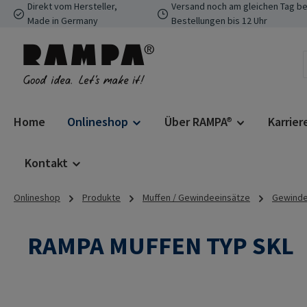
Direkt vom Hersteller,
Versand noch am gleichen Tag be
 Hauptinhalt springen
Zur Suche springen
Zur Hauptnavigation springen
Made in Germany
Bestellungen bis 12 Uhr
Home
Onlineshop
Über RAMPA®
Karrier
Kontakt
Onlineshop
Produkte
Muffen / Gewindeeinsätze
Gewindee
RAMPA MUFFEN TYP SKL