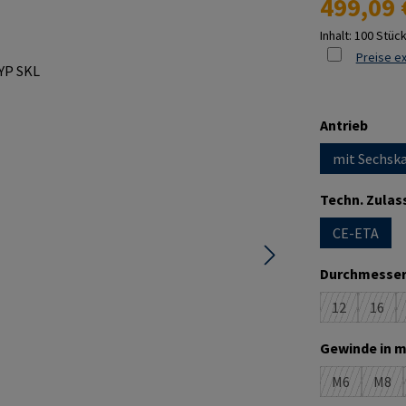
499,09 
Inhalt:
100 Stüc
Preise ex
ausw
Antrieb
mit Sechska
Techn. Zulas
CE-ETA
Durchmesser
12
16
(Diese Option
(Dies
Gewinde in m
M6
M8
(Diese Optio
(Die