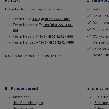
Kontakt
Unsere Vort
Individueller Beratungsservice unter:
Individue
Hohe Lag
Team Holz:
+49 (0) 4155 8141 - 607
Direkt vo
Team Kunststoff:
+49 (0) 4155 8141 -
Made in 
608
Team Metall:
+49 (0) 4155 8141 - 608
CO₂-kompe
Team Handel:
+49 (0) 4155 8141 - 609
Herstell
Versand n
Bestellun
Mo.-Do. 08-16:30 Uhr, Fr. 08-16 Uhr
Ihr Kundenbereich
Informatio
Anmelden
Lieferun
Ihre Bestellungen
Zahlung
Ihre Adressen
Allgeme