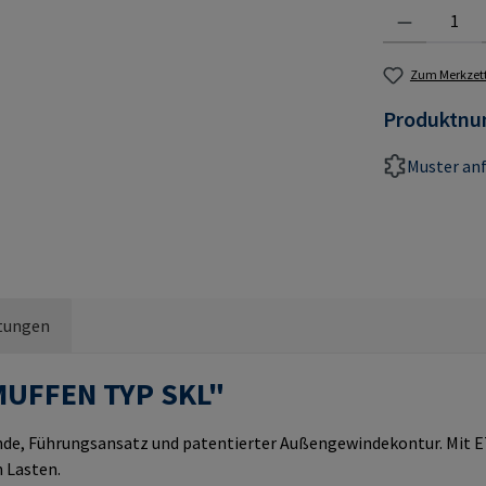
Produkt Anzahl:
Zum Merkzett
Produktn
Muster an
tungen
MUFFEN TYP SKL"
e, Führungsansatz und patentierter Außengewindekontur. Mit ET
 Lasten.