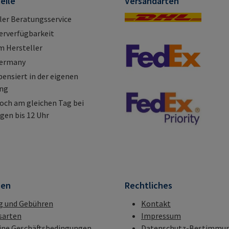
eile
Versandarten
ller Beratungsservice
erverfügbarkeit
m Hersteller
Germany
nsiert in der eigenen
ung
och am gleichen Tag bei
gen bis 12 Uhr
nen
Rechtliches
g und Gebühren
Kontakt
sarten
Impressum
ine Geschäftsbedingungen
Datenschutz-Bestimmu