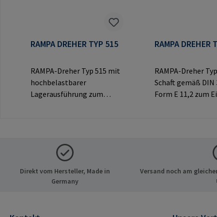
RAMPA DREHER TYP 515
RAMPA DREHER T
RAMPA-Dreher Typ 515 mit
RAMPA-Dreher Typ
hochbelastbarer
Schaft gemäß DIN 
Lagerausführung zum
Form E 11,2 zum E
Eindrehen von RAMPA-
von RAMPA-Muffen
Muffen über das
Innensechskant.
Innengewinde.
Ausschließlich für 
Ausschließlich für Original-
RAMPA-Muffen zu
RAMPA-Muffen zu
verwenden.Herstel
verwenden.Herstellerinfor
mationen: RAMPA
Direkt vom Hersteller, Made in
Versand noch am gleichen
mationen: RAMPA GmbH &
Co. KG Auf der Hei
Germany
Co. KG Auf der Heide 8 21514
Büchen Deutschlan
Büchen Deutschland E-Mail:
mail@rampa.com
mail@rampa.com