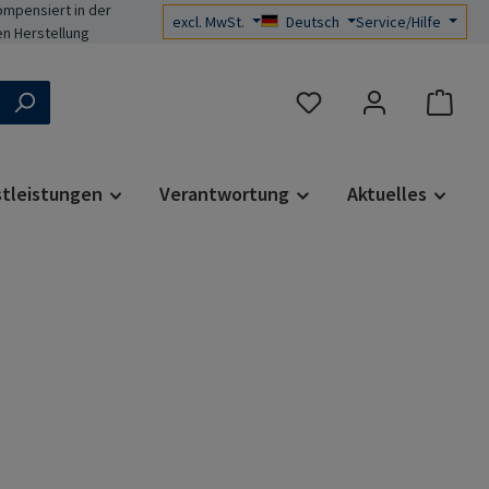
mpensiert in der
excl. MwSt.
Deutsch
Service/Hilfe
n Herstellung
Du hast 0 Produkte auf d
stleistungen
Verantwortung
Aktuelles
s: