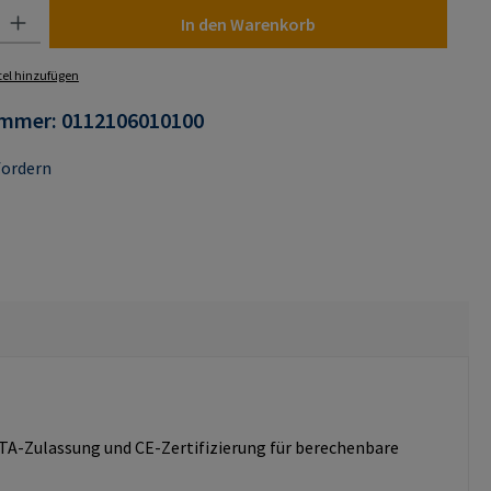
 Gib den gewünschten Wert ein oder benutze die Schaltflächen um die Anza
In den Warenkorb
el hinzufügen
ummer:
0112106010100
fordern
A-Zulassung und CE-Zertifizierung für berechenbare