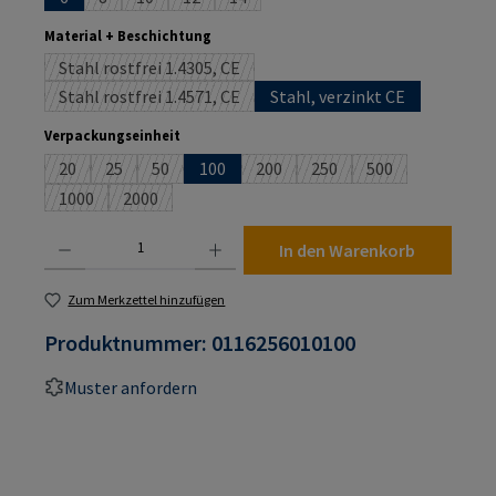
(Diese Option ist zurzeit nicht verfügbar.)
(Diese Option ist zurzeit nicht verfügbar.)
(Diese Option ist zurzeit nicht verfügbar.)
(Diese Option ist zurzeit nicht verfügba
auswählen
Material + Beschichtung
Stahl rostfrei 1.4305, CE
(Diese Option ist zurzeit nicht verfügbar.)
Stahl rostfrei 1.4571, CE
Stahl, verzinkt CE
(Diese Option ist zurzeit nicht verfügbar.)
auswählen
Verpackungseinheit
20
25
50
100
200
250
500
(Diese Option ist zurzeit nicht verfügbar.)
(Diese Option ist zurzeit nicht verfügbar.)
(Diese Option ist zurzeit nicht verfügbar.)
(Diese Option ist zurzeit nicht verf
(Diese Option ist zurzeit n
(Diese Option ist 
1000
2000
(Diese Option ist zurzeit nicht verfügbar.)
(Diese Option ist zurzeit nicht verfügbar.)
Produkt Anzahl: Gib den gewünschten Wert ein oder benutze die Schaltflächen um die An
In den Warenkorb
Zum Merkzettel hinzufügen
Produktnummer:
0116256010100
Muster anfordern