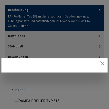
Beschreibung
RAMPA-Muffen Typ SKL mit Innensechskant, Sacklochgewinde,
Führungsansatz und patentierter Außengewindekontur. Mit ETA-
Zulass…
Mehr
Downloads
3D-Modell
Bewertungen
Produktgalerie überspringen
Zubehör