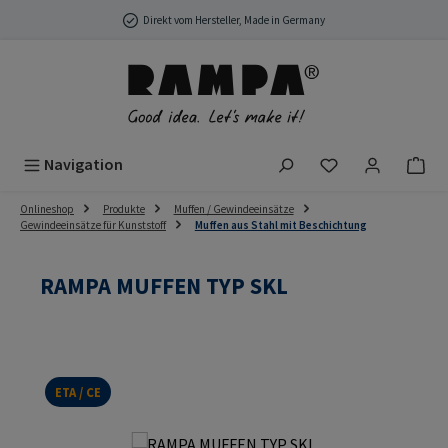
Zum Hauptinhalt springen
Direkt vom Hersteller, Made in Germany
Du hast 0 Produ
Navigation
Onlineshop
Produkte
Muffen / Gewindeeinsätze
Gewindeeinsätze für Kunststoff
Muffen aus Stahl mit Beschichtung
RAMPA MUFFEN TYP SKL
ETA / CE
Bildergalerie überspringen