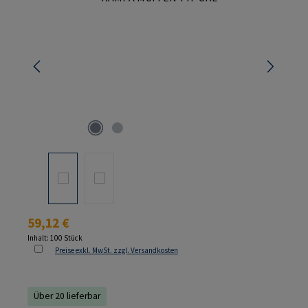
Regulärer Preis:
59,12 €
Inhalt:
100 Stück
Preise exkl. MwSt. zzgl. Versandkosten
Über 20 lieferbar