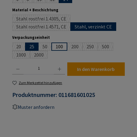
(Diese Option ist zurzeit nicht verfügbar.)
(Diese Option ist zurzeit nicht verfügbar.)
(Diese Option ist zurzeit nicht verfügbar.)
(Diese Option ist zurzeit nicht verfügbar.)
auswählen
Material + Beschichtung
Stahl rostfrei 1.4305, CE
(Diese Option ist zurzeit nicht verfügbar.)
Stahl rostfrei 1.4571, CE
Stahl, verzinkt CE
(Diese Option ist zurzeit nicht verfügbar.)
auswählen
Verpackungseinheit
20
25
50
100
200
250
500
(Diese Option ist zurzeit nicht verfügbar.)
(Diese Option ist zurzeit nicht verfügbar.)
(Diese Option ist zurzeit nicht ver
(Diese Option ist zurzeit n
(Diese Option ist 
1000
2000
(Diese Option ist zurzeit nicht verfügbar.)
(Diese Option ist zurzeit nicht verfügbar.)
Produkt Anzahl: Gib den gewünschten Wert ein oder benutze die Schaltflächen um die An
In den Warenkorb
Zum Merkzettel hinzufügen
Produktnummer:
011681601025
Muster anfordern