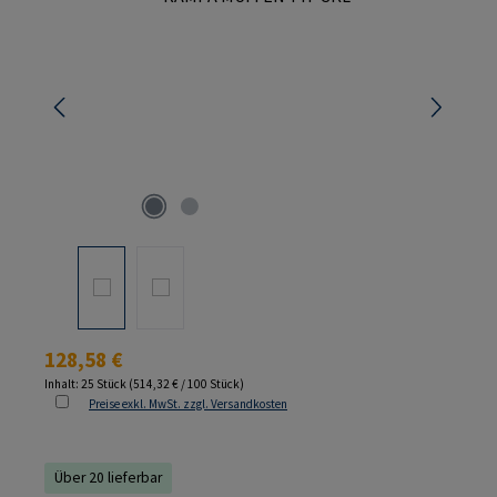
Regulärer Preis:
128,58 €
Inhalt:
25 Stück
(514,32 € / 100 Stück)
Preise exkl. MwSt. zzgl. Versandkosten
Über 20 lieferbar