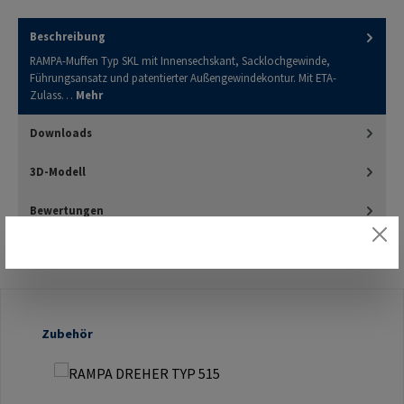
Beschreibung
RAMPA-Muffen Typ SKL mit Innensechskant, Sacklochgewinde,
Führungsansatz und patentierter Außengewindekontur. Mit ETA-
Zulass…
Mehr
Downloads
3D-Modell
Bewertungen
Produktgalerie überspringen
Zubehör