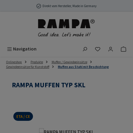
Zum Hauptinhalt springen
Direkt vom Hersteller, Made in Germany
Du hast 0 Produ
Navigation
Onlineshop
Produkte
Muffen / Gewindeeinsätze
Gewindeeinsätze für Kunststoff
Muffen aus Stahl mit Beschichtung
RAMPA MUFFEN TYP SKL
ETA / CE
Bildergalerie überspringen