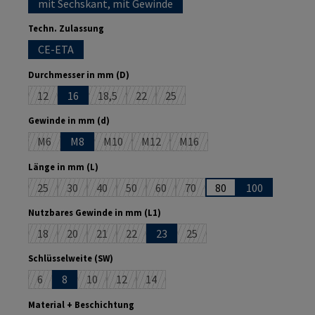
mit Sechskant, mit Gewinde
auswählen
Techn. Zulassung
CE-ETA
auswählen
Durchmesser in mm (D)
12
16
18,5
22
25
(Diese Option ist zurzeit nicht verfügbar.)
(Diese Option ist zurzeit nicht verfügbar.)
(Diese Option ist zurzeit nicht verfügbar.)
(Diese Option ist zurzeit nicht verf
auswählen
Gewinde in mm (d)
M6
M8
M10
M12
M16
(Diese Option ist zurzeit nicht verfügbar.)
(Diese Option ist zurzeit nicht verfügbar.)
(Diese Option ist zurzeit nicht verfügba
(Diese Option ist zurzeit nicht
auswählen
Länge in mm (L)
25
30
40
50
60
70
80
100
(Diese Option ist zurzeit nicht verfügbar.)
(Diese Option ist zurzeit nicht verfügbar.)
(Diese Option ist zurzeit nicht verfügbar.)
(Diese Option ist zurzeit nicht verfügbar.)
(Diese Option ist zurzeit nicht verfüg
(Diese Option ist zurzeit nicht
auswählen
Nutzbares Gewinde in mm (L1)
18
20
21
22
23
25
(Diese Option ist zurzeit nicht verfügbar.)
(Diese Option ist zurzeit nicht verfügbar.)
(Diese Option ist zurzeit nicht verfügbar.)
(Diese Option ist zurzeit nicht verfügbar.)
(Diese Option ist zurzeit nich
auswählen
Schlüsselweite (SW)
6
8
10
12
14
(Diese Option ist zurzeit nicht verfügbar.)
(Diese Option ist zurzeit nicht verfügbar.)
(Diese Option ist zurzeit nicht verfügbar.)
(Diese Option ist zurzeit nicht verfügba
auswählen
Material + Beschichtung