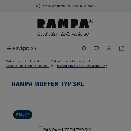
Zum Hauptinhalt springen
Direkt vom Hersteller, Made in Germany
Du hast 0 Produ
Navigation
Onlineshop
Produkte
Muffen / Gewindeeinsätze
Gewindeeinsätze für Kunststoff
Muffen aus Stahl mit Beschichtung
RAMPA MUFFEN TYP SKL
ETA / CE
Bildergalerie überspringen