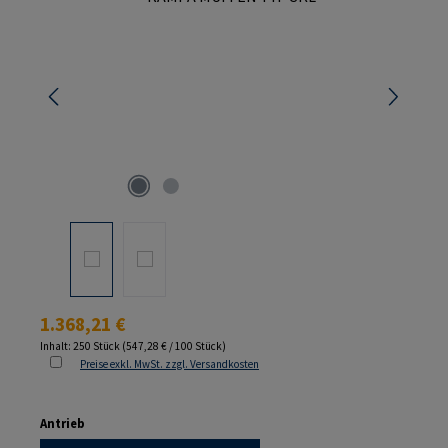
Regulärer Preis:
1.368,21 €
Inhalt:
250 Stück
(547,28 € / 100 Stück)
Preise exkl. MwSt. zzgl. Versandkosten
auswählen
Antrieb