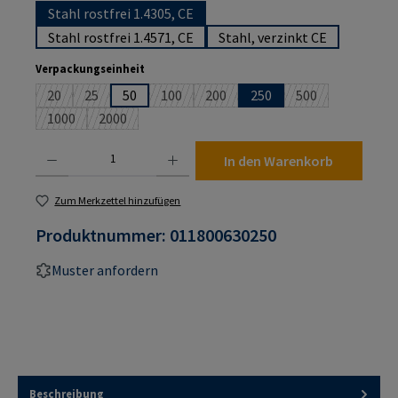
Stahl rostfrei 1.4305, CE
Stahl rostfrei 1.4571, CE
Stahl, verzinkt CE
auswählen
Verpackungseinheit
20
25
50
100
200
250
500
(Diese Option ist zurzeit nicht verfügbar.)
(Diese Option ist zurzeit nicht verfügbar.)
(Diese Option ist zurzeit nicht verfügbar.)
(Diese Option ist zurzeit nicht verf
(Diese Option ist 
1000
2000
(Diese Option ist zurzeit nicht verfügbar.)
(Diese Option ist zurzeit nicht verfügbar.)
Produkt Anzahl: Gib den gewünschten Wert ein oder benutze die Schaltflächen um die An
In den Warenkorb
Zum Merkzettel hinzufügen
Produktnummer:
011800630250
Muster anfordern
Beschreibung