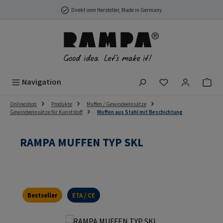
Zum Hauptinhalt springen
Direkt vom Hersteller, Made in Germany
Du hast 0 Produ
Navigation
Onlineshop
Produkte
Muffen / Gewindeeinsätze
Gewindeeinsätze für Kunststoff
Muffen aus Stahl mit Beschichtung
RAMPA MUFFEN TYP SKL
Bestseller
ETA / CE
Bildergalerie überspringen