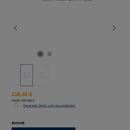
Regulärer Preis:
118,61 €
Inhalt:
100 Stück
Preise exkl. MwSt. zzgl. Versandkosten
auswählen
Antrieb