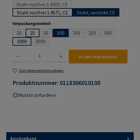
Stahl rostfrei 1.4305, CE
(Diese Option ist zurzeit nicht verfügbar.)
Stahl rostfrei 1.4571, CE
Stahl, verzinkt CE
auswählen
Verpackungseinheit
20
25
50
100
200
250
500
(Diese Option ist zurzeit nicht verfügbar.)
(Diese Option ist zurzeit nicht verfügbar.)
(Diese Option ist zurzeit nicht ver
(Diese Option ist zurzeit n
(Diese Option ist 
1000
2000
(Diese Option ist zurzeit nicht verfügbar.)
Produkt Anzahl: Gib den gewünschten Wert ein oder benutze die Schaltflächen um die An
In den Warenkorb
Zum Merkzettel hinzufügen
Produktnummer:
0118306010100
Muster anfordern
Beschreibung