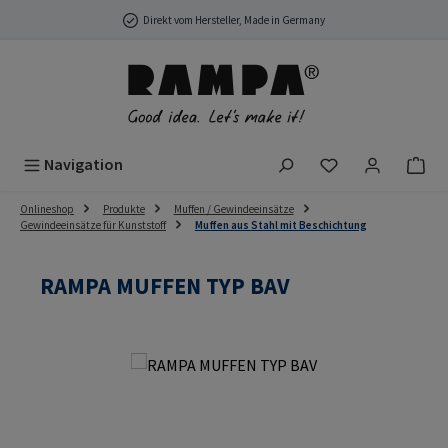
Zum Hauptinhalt springen
Direkt vom Hersteller, Made in Germany
Du hast 0 Produ
Navigation
Onlineshop
Produkte
Muffen / Gewindeeinsätze
Gewindeeinsätze für Kunststoff
Muffen aus Stahl mit Beschichtung
RAMPA MUFFEN TYP BAV
Bildergalerie überspringen