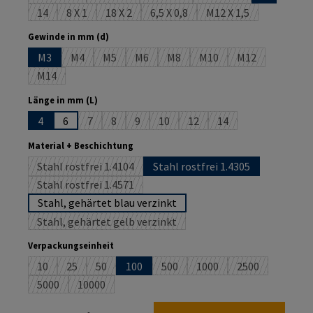
14
8 X 1
18 X 2
6,5 X 0,8
M12 X 1,5
(Diese Option ist zurzeit nicht verfügbar.)
(Diese Option ist zurzeit nicht verfügbar.)
(Diese Option ist zurzeit nicht verfügbar.)
(Diese Option ist zurzeit nicht verf
(Diese Option ist zur
auswählen
Gewinde in mm (d)
M3
M4
M5
M6
M8
M10
M12
(Diese Option ist zurzeit nicht verfügbar.)
(Diese Option ist zurzeit nicht verfügbar.)
(Diese Option ist zurzeit nicht verfügbar.)
(Diese Option ist zurzeit nicht ver
(Diese Option ist zurzeit 
(Diese Option is
M14
(Diese Option ist zurzeit nicht verfügbar.)
auswählen
Länge in mm (L)
4
6
7
8
9
10
12
14
(Diese Option ist zurzeit nicht verfügbar.)
(Diese Option ist zurzeit nicht verfügbar.)
(Diese Option ist zurzeit nicht verfügbar.)
(Diese Option ist zurzeit nicht verfü
(Diese Option ist zurzeit nich
(Diese Option ist zurz
auswählen
Material + Beschichtung
Stahl rostfrei 1.4104
Stahl rostfrei 1.4305
(Diese Option ist zurzeit nicht verfügbar.)
Stahl rostfrei 1.4571
(Diese Option ist zurzeit nicht verfügbar.)
Stahl, gehärtet blau verzinkt
Stahl, gehärtet gelb verzinkt
(Diese Option ist zurzeit nicht verfügbar.)
auswählen
Verpackungseinheit
10
25
50
100
500
1000
2500
(Diese Option ist zurzeit nicht verfügbar.)
(Diese Option ist zurzeit nicht verfügbar.)
(Diese Option ist zurzeit nicht verfügbar.)
(Diese Option ist zurzeit nicht verf
(Diese Option ist zurzeit 
(Diese Option is
5000
10000
(Diese Option ist zurzeit nicht verfügbar.)
(Diese Option ist zurzeit nicht verfügbar.)
Produkt Anzahl: Gib den gewünschten Wert ein oder benutze die Schaltflächen um die An