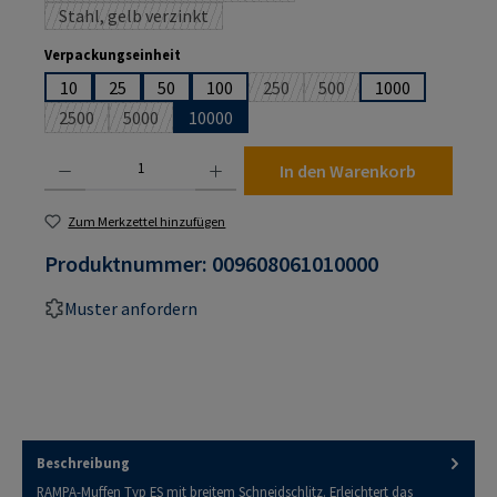
Stahl, gelb verzinkt
(Diese Option ist zurzeit nicht verfügbar.)
auswählen
Verpackungseinheit
10
25
50
100
250
500
1000
(Diese Option ist zurzeit nicht ver
(Diese Option ist zurzeit 
2500
5000
10000
(Diese Option ist zurzeit nicht verfügbar.)
(Diese Option ist zurzeit nicht verfügbar.)
Produkt Anzahl: Gib den gewünschten Wert ein oder benutze die Schaltflächen um die An
In den Warenkorb
Zum Merkzettel hinzufügen
Produktnummer:
009608061010000
Muster anfordern
Beschreibung
RAMPA-Muffen Typ ES mit breitem Schneidschlitz. Erleichtert das