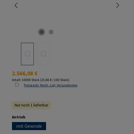
Regulärer Preis:
2.566,08 €
Inhalt:
10000 Stück
(25,66 € / 100 Stück)
Preise exkl. MwSt. zzgl. Versandkosten
Nur noch 1 lieferbar
auswählen
Antrieb
mit Gewinde