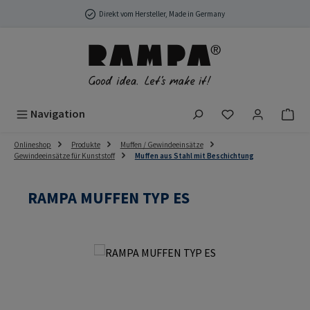
Zum Hauptinhalt springen
Direkt vom Hersteller, Made in Germany
Du hast 0 Produ
Navigation
Onlineshop
Produkte
Muffen / Gewindeeinsätze
Gewindeeinsätze für Kunststoff
Muffen aus Stahl mit Beschichtung
RAMPA MUFFEN TYP ES
Bildergalerie überspringen