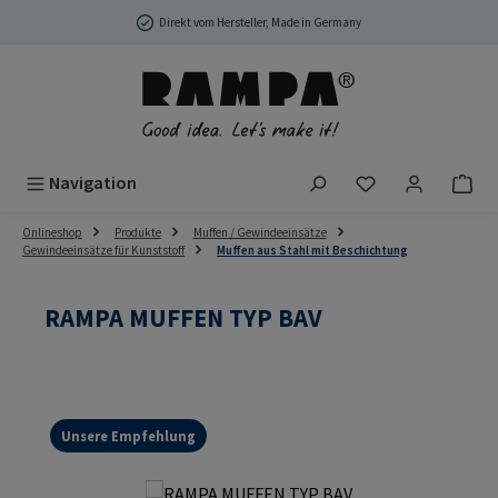
Zum Hauptinhalt springen
Direkt vom Hersteller, Made in Germany
Du hast 0 Produ
Navigation
Onlineshop
Produkte
Muffen / Gewindeeinsätze
Gewindeeinsätze für Kunststoff
Muffen aus Stahl mit Beschichtung
RAMPA MUFFEN TYP BAV
Unsere Empfehlung
Bildergalerie überspringen