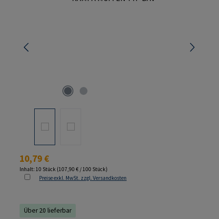
Regulärer Preis:
10,79 €
Inhalt:
10 Stück
(107,90 € / 100 Stück)
Preise exkl. MwSt. zzgl. Versandkosten
Über 20 lieferbar