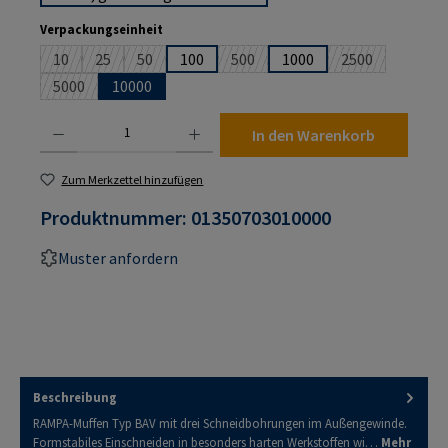
auswählen
Verpackungseinheit
10
25
50
100
500
1000
2500
(Diese Option ist zurzeit nicht verfügbar.)
(Diese Option ist zurzeit nicht verfügbar.)
(Diese Option ist zurzeit nicht verfügbar.)
(Diese Option ist zurzeit nicht verf
(Diese Option is
5000
10000
(Diese Option ist zurzeit nicht verfügbar.)
Produkt Anzahl: Gib den gewünschten Wert ein oder benutze die Schaltflächen um die An
In den Warenkorb
Zum Merkzettel hinzufügen
Produktnummer:
01350703010000
Muster anfordern
Beschreibung
RAMPA-Muffen Typ BAV mit drei Schneidbohrungen im Außengewinde.
Formstabiles Einschneiden in besonders harten Werkstoffen wi…
Mehr