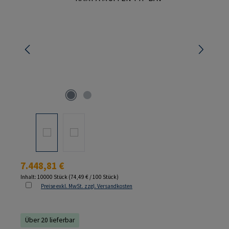
Regulärer Preis:
7.448,81 €
Inhalt:
10000 Stück
(74,49 € / 100 Stück)
Preise exkl. MwSt. zzgl. Versandkosten
Über 20 lieferbar