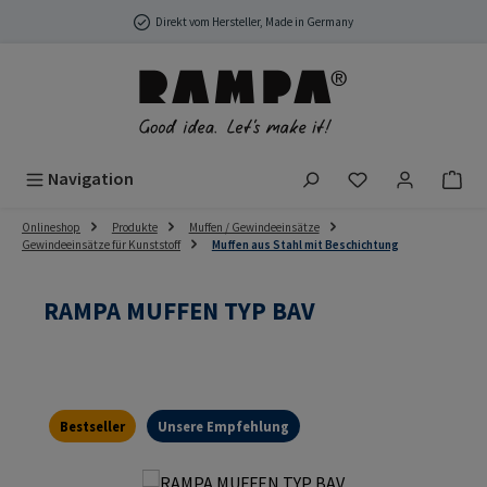
Zum Hauptinhalt springen
Direkt vom Hersteller, Made in Germany
Du hast 0 Produ
Navigation
Onlineshop
Produkte
Muffen / Gewindeeinsätze
Gewindeeinsätze für Kunststoff
Muffen aus Stahl mit Beschichtung
RAMPA MUFFEN TYP BAV
Bestseller
Unsere Empfehlung
Bildergalerie überspringen