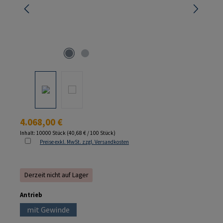
Regulärer Preis:
4.068,00 €
Inhalt:
10000 Stück
(40,68 € / 100 Stück)
Preise exkl. MwSt. zzgl. Versandkosten
Derzeit nicht auf Lager
auswählen
Antrieb
mit Gewinde
(Diese Option ist zurzeit nicht verfügbar.)