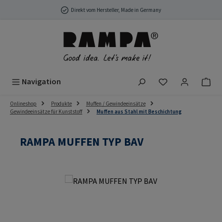
Zum Hauptinhalt springen
Direkt vom Hersteller, Made in Germany
Du hast 0 Produ
Navigation
Onlineshop
Produkte
Muffen / Gewindeeinsätze
Gewindeeinsätze für Kunststoff
Muffen aus Stahl mit Beschichtung
RAMPA MUFFEN TYP BAV
Bildergalerie überspringen