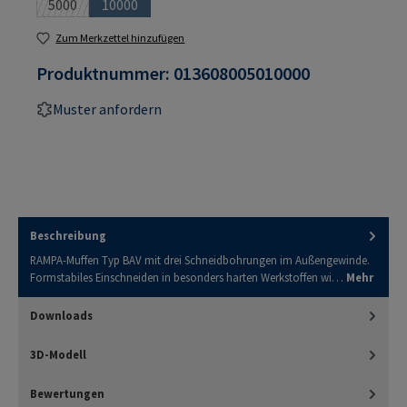
5000
10000
(Diese Option ist zurzeit nicht verfügbar.)
(Diese Option ist zurzeit nicht verfügbar.)
Zum Merkzettel hinzufügen
Produktnummer:
013608005010000
Muster anfordern
Beschreibung
RAMPA-Muffen Typ BAV mit drei Schneidbohrungen im Außengewinde.
Formstabiles Einschneiden in besonders harten Werkstoffen wi…
Mehr
Downloads
3D-Modell
Bewertungen