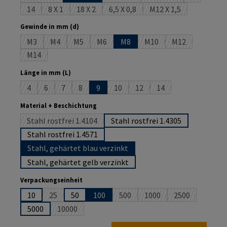
14
8 X 1
18 X 2
6,5 X 0,8
M12 X 1,5
(Diese Option ist zurzeit nicht verfügbar.)
(Diese Option ist zurzeit nicht verfügbar.)
(Diese Option ist zurzeit nicht verfügbar.)
(Diese Option ist zurzeit nicht verf
(Diese Option ist zur
auswählen
Gewinde in mm (d)
M3
M4
M5
M6
M8
M10
M12
(Diese Option ist zurzeit nicht verfügbar.)
(Diese Option ist zurzeit nicht verfügbar.)
(Diese Option ist zurzeit nicht verfügbar.)
(Diese Option ist zurzeit nicht verfügbar.)
(Diese Option ist zurzeit 
(Diese Option is
M14
(Diese Option ist zurzeit nicht verfügbar.)
auswählen
Länge in mm (L)
4
6
7
8
9
10
12
14
(Diese Option ist zurzeit nicht verfügbar.)
(Diese Option ist zurzeit nicht verfügbar.)
(Diese Option ist zurzeit nicht verfügbar.)
(Diese Option ist zurzeit nicht verfügbar.)
(Diese Option ist zurzeit nicht verfü
(Diese Option ist zurzeit nich
(Diese Option ist zurze
auswählen
Material + Beschichtung
Stahl rostfrei 1.4104
Stahl rostfrei 1.4305
(Diese Option ist zurzeit nicht verfügbar.)
Stahl rostfrei 1.4571
Stahl, gehärtet blau verzinkt
Stahl, gehärtet gelb verzinkt
auswählen
Verpackungseinheit
10
25
50
100
500
1000
2500
(Diese Option ist zurzeit nicht verfügbar.)
(Diese Option ist zurzeit nicht ver
(Diese Option ist zurzeit
(Diese Option i
5000
10000
(Diese Option ist zurzeit nicht verfügbar.)
Produkt Anzahl: Gib den gewünschten Wert ein oder benutze die Schaltflächen um die An