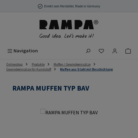
Zum Hauptinhalt springen
Direkt vom Hersteller, Made in Germany
Du hast 0 Produ
Navigation
Onlineshop
Produkte
Muffen / Gewindeeinsätze
Gewindeeinsätze für Kunststoff
Muffen aus Stahl mit Beschichtung
RAMPA MUFFEN TYP BAV
Bildergalerie überspringen