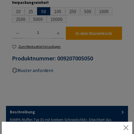
auswählen
Verpackungseinheit
10
25
50
100
250
500
1000
(Diese Option ist zurzeit nicht verfügbar.)
(Diese Option ist zurzeit nicht verfügbar.)
(Diese Option ist zurzeit nicht verfügbar.)
(Diese Option ist zurzeit nicht verf
(Diese Option ist zurzeit n
(Diese Option ist
2500
5000
10000
(Diese Option ist zurzeit nicht verfügbar.)
(Diese Option ist zurzeit nicht verfügbar.)
(Diese Option ist zurzeit nicht verfügbar.)
Produkt Anzahl: Gib den gewünschten Wert ein oder benutze die Schaltflächen um die An
In den Warenkorb
Zum Merkzettel hinzufügen
Produktnummer:
009207005050
Muster anfordern
Beschreibung
RAMPA-Muffen Typ ES mit breitem Schneidschlitz. Erleichtert das
Einschrauben in härteren Materialien wie z.B. in duro- und t…
Mehr