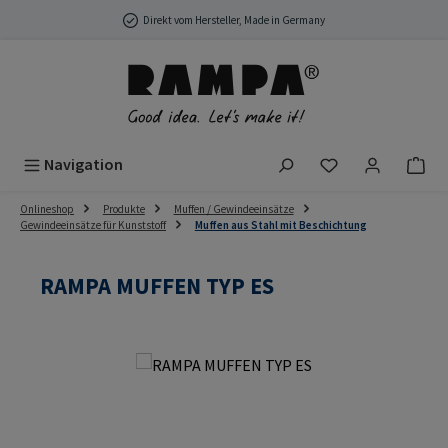
Zum Hauptinhalt springen
Direkt vom Hersteller, Made in Germany
Du hast 0 Produ
Navigation
Onlineshop
Produkte
Muffen / Gewindeeinsätze
Gewindeeinsätze für Kunststoff
Muffen aus Stahl mit Beschichtung
RAMPA MUFFEN TYP ES
Bildergalerie überspringen