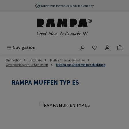
Zum Hauptinhalt springen
Direkt vom Hersteller, Made in Germany
Du hast 0 Produ
Navigation
Onlineshop
Produkte
Muffen / Gewindeeinsätze
Gewindeeinsätze für Kunststoff
Muffen aus Stahl mit Beschichtung
RAMPA MUFFEN TYP ES
Bildergalerie überspringen