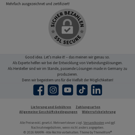
Mehrfach ausgezeichnet und zertifiziert!
Good idea. Let’s make it! – das meinen wir genau so.
Als Experte helfen wir bei der Entwicklung von Verbindungslösungen.
Als Hersteller sind wir im Stande, passende Lösungen made in Germany zu
produzieren.
Denn wir begeistern uns für die Vielfalt der Möglichkeiten!
Facebook
Instagram
YouTube
TikTok
LinkedIn
Lieferung und Gebühren
Zahlungsarten
Allgemeine Geschäftsbedingungen
Widerrufsbelehrung
Alle Preise exkl. gesetzl. Mehrwertsteuer zzgl.
Versandkosten
und ggf.
Nachnahmegebühren, wenn nicht anders angegeben.
© 2026 RAMPA - Alle Rechte vorbehalten. Theme by
ThemeWare®