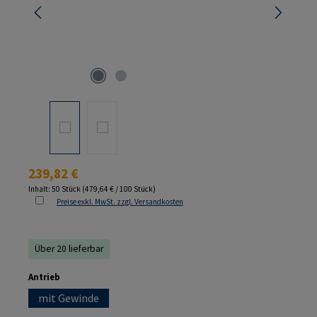
Regulärer Preis:
239,82 €
Inhalt:
50 Stück
(479,64 € / 100 Stück)
Preise exkl. MwSt. zzgl. Versandkosten
Über 20 lieferbar
auswählen
Antrieb
mit Gewinde