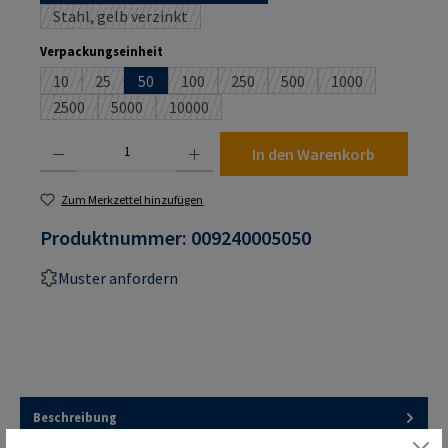
Stahl, gelb verzinkt
(Diese Option ist zurzeit nicht verfügbar.)
auswählen
Verpackungseinheit
10
25
50
100
250
500
1000
(Diese Option ist zurzeit nicht verfügbar.)
(Diese Option ist zurzeit nicht verfügbar.)
(Diese Option ist zurzeit nicht verfügbar.)
(Diese Option ist zurzeit nicht verf
(Diese Option ist zurzeit n
(Diese Option ist
2500
5000
10000
(Diese Option ist zurzeit nicht verfügbar.)
(Diese Option ist zurzeit nicht verfügbar.)
(Diese Option ist zurzeit nicht verfügbar.)
Produkt Anzahl: Gib den gewünschten Wert ein oder benutze die Schaltflächen um die An
In den Warenkorb
Zum Merkzettel hinzufügen
Produktnummer:
009240005050
Muster anfordern
Beschreibung
RAMPA-Muffen Typ ES mit breitem Schneidschlitz. Erleichtert das