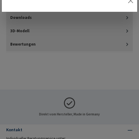
Einschrauben in härteren Materialien wie z.B. in duro- und t…
Mehr
Downloads
3D-Modell
Bewertungen
Direkt vom Hersteller, Made in Germany
Kontakt
Individueller Beratungsservice unter: