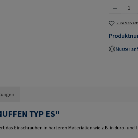
Produkt Anzahl:
Zum Merkzett
Produktn
Muster an
tungen
MUFFEN TYP ES"
rt das Einschrauben in härteren Materialien wie z.B. in duro- un