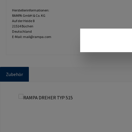
Herstellerinformationen:
RAMPA GmbH & Co. KG
Auf der Heide 8
21514 Büchen
Deutschland
E-Mail: mail@rampa.com
Zubehör
Produktgalerie überspringen