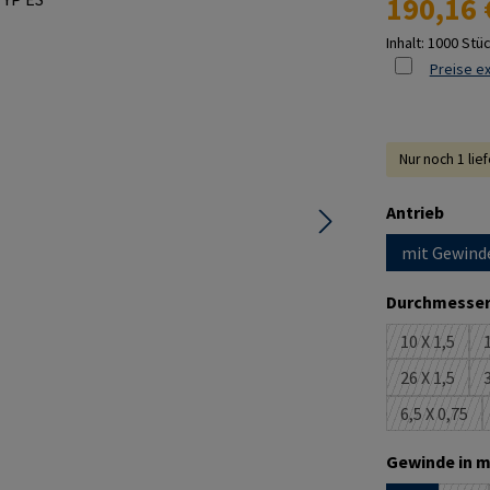
190,16 
Inhalt:
1000 Stü
Preise ex
Nur noch 1 lie
ausw
Antrieb
mit Gewind
Durchmesser
10 X 1,5
1
(Diese Opt
26 X 1,5
3
(Diese Opt
6,5 X 0,75
(Diese Op
Gewinde in m