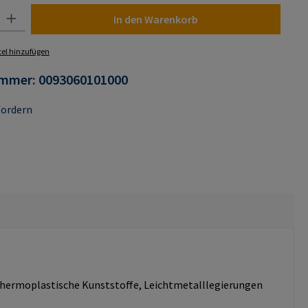
 Gib den gewünschten Wert ein oder benutze die Schaltflächen um die Anza
In den Warenkorb
el hinzufügen
ummer:
0093060101000
fordern
d thermoplastische Kunststoffe, Leichtmetalllegierungen