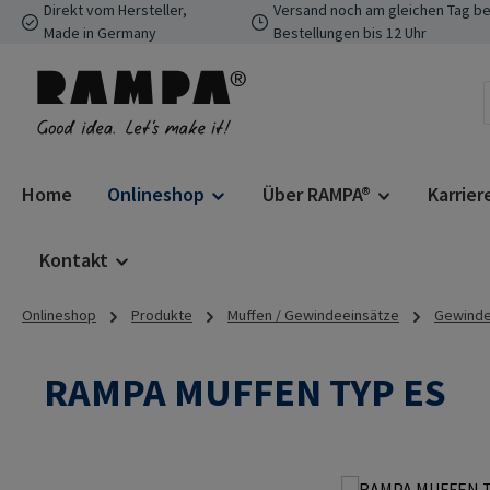
Direkt vom Hersteller,
Versand noch am gleichen Tag be
 Hauptinhalt springen
Zur Suche springen
Zur Hauptnavigation springen
Made in Germany
Bestellungen bis 12 Uhr
Home
Onlineshop
Über RAMPA®
Karrier
Kontakt
Onlineshop
Produkte
Muffen / Gewindeeinsätze
Gewindee
RAMPA MUFFEN TYP ES
Bildergalerie überspringen