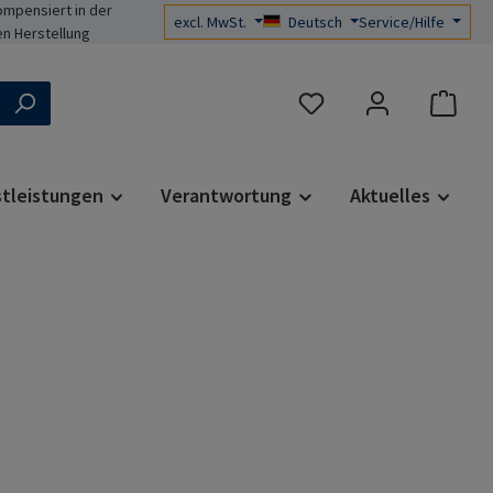
mpensiert in der
excl. MwSt.
Deutsch
Service/Hilfe
n Herstellung
Du hast 0 Produkte auf d
stleistungen
Verantwortung
Aktuelles
s: