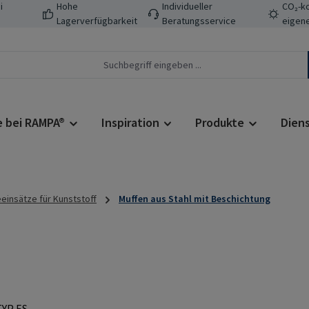
i
Hohe
Individueller
CO₂-ko
Lagerverfügbarkeit
Beratungsservice
eigene
e bei RAMPA®
Inspiration
Produkte
Dien
insätze für Kunststoff
Muffen aus Stahl mit Beschichtung
Regulärer Prei