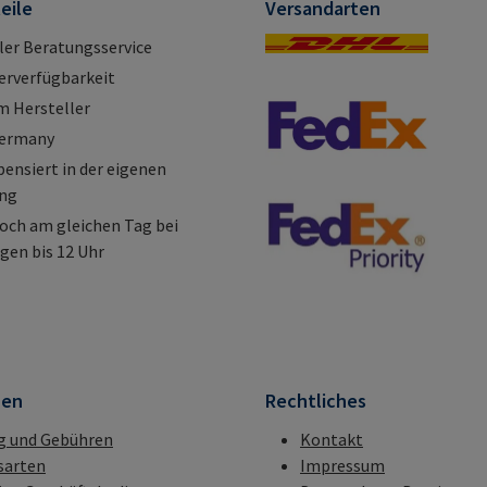
eile
Versandarten
ller Beratungsservice
erverfügbarkeit
m Hersteller
Germany
nsiert in der eigenen
ung
och am gleichen Tag bei
gen bis 12 Uhr
nen
Rechtliches
g und Gebühren
Kontakt
sarten
Impressum