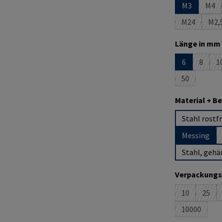
M3
M4
(Die
M24
M2,
(Diese Optio
(D
Länge in mm 
6
8
1
(Diese 
(
50
(Diese Option
Material + B
Stahl rostfr
Messing
Stahl, gehä
Verpackungs
10
25
(Diese Option
(Dies
10000
(Diese Opti