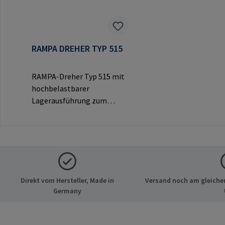
RAMPA DREHER TYP 515
RAMPA-Dreher Typ 515 mit
hochbelastbarer
Lagerausführung zum
Eindrehen von RAMPA-
Muffen über das
Innengewinde.
Ausschließlich für Original-
RAMPA-Muffen zu
verwenden.Herstellerinfor
Direkt vom Hersteller, Made in
Versand noch am gleichen
mationen: RAMPA GmbH &
Germany
Co. KG Auf der Heide 8 21514
Büchen Deutschland E-Mail:
mail@rampa.com