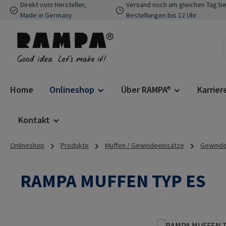
Direkt vom Hersteller,
Versand noch am gleichen Tag be
 Hauptinhalt springen
Zur Suche springen
Zur Hauptnavigation springen
Made in Germany
Bestellungen bis 12 Uhr
Home
Onlineshop
Über RAMPA®
Karrier
Kontakt
Onlineshop
Produkte
Muffen / Gewindeeinsätze
Gewindee
RAMPA MUFFEN TYP ES
Bildergalerie überspringen