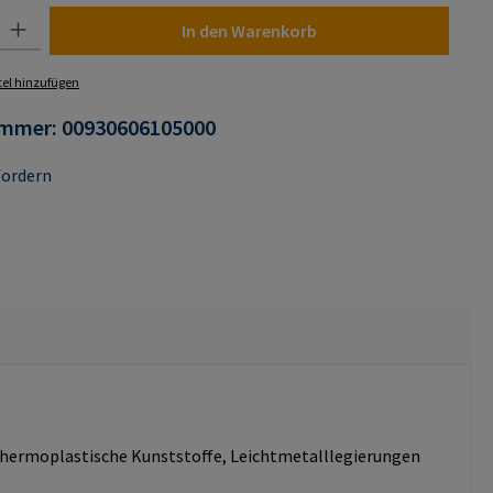
 Gib den gewünschten Wert ein oder benutze die Schaltflächen um die Anza
In den Warenkorb
el hinzufügen
ummer:
00930606105000
fordern
d thermoplastische Kunststoffe, Leichtmetalllegierungen