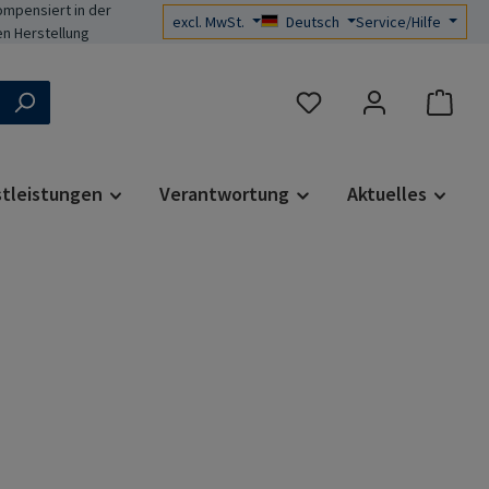
mpensiert in der
excl. MwSt.
Deutsch
Service/Hilfe
n Herstellung
Du hast 0 Produkte auf d
stleistungen
Verantwortung
Aktuelles
s: