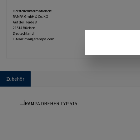
Herstellerinformationen:
RAMPA GmbH & Co. KG
Auf der Heide 8
21514 Büchen
Deutschland
E-Mail: mail@rampa.com
Zubehör
Produktgalerie überspringen