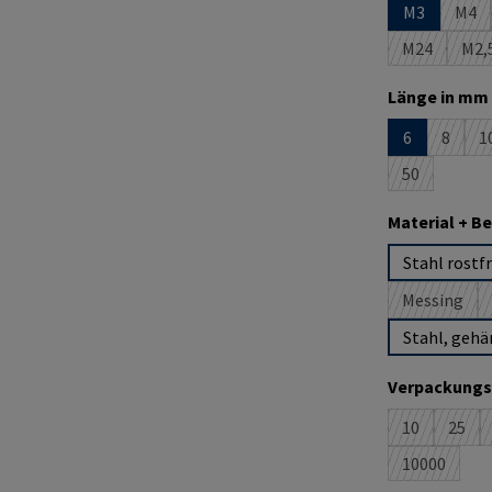
M3
M4
(Die
M24
M2,
(Diese Optio
(D
Länge in mm 
6
8
1
(Diese 
(
50
(Diese Option
Material + B
Stahl rostfr
Messing
(Diese Op
Stahl, gehä
Verpackungs
10
25
(Diese Option
(Dies
10000
(Diese Opti