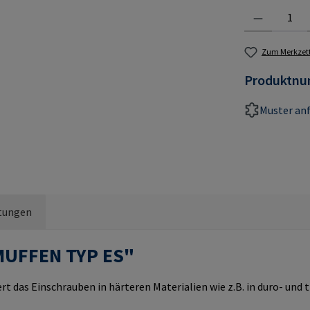
Produkt Anzahl:
Zum Merkzett
Produktn
Muster an
tungen
MUFFEN TYP ES"
rt das Einschrauben in härteren Materialien wie z.B. in duro- un