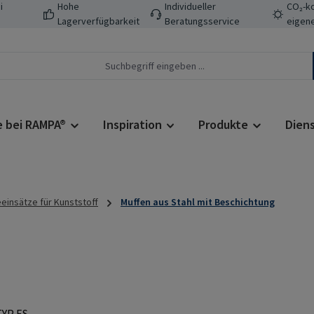
i
Hohe
Individueller
CO₂-ko
Lagerverfügbarkeit
Beratungsservice
eigene
e bei RAMPA®
Inspiration
Produkte
Dien
insätze für Kunststoff
Muffen aus Stahl mit Beschichtung
Regulärer Prei