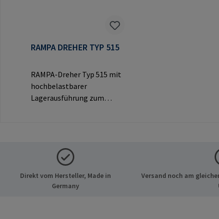
RAMPA DREHER TYP 515
RAMPA-Dreher Typ 515 mit
hochbelastbarer
Lagerausführung zum
Eindrehen von RAMPA-
Muffen über das
Innengewinde.
Ausschließlich für Original-
RAMPA-Muffen zu
verwenden.Herstellerinfor
Direkt vom Hersteller, Made in
Versand noch am gleichen
mationen: RAMPA GmbH &
Germany
Co. KG Auf der Heide 8 21514
Büchen Deutschland E-Mail:
mail@rampa.com