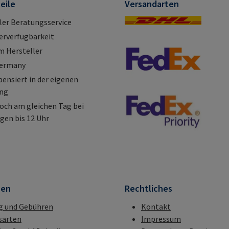
eile
Versandarten
ller Beratungsservice
erverfügbarkeit
m Hersteller
Germany
nsiert in der eigenen
ung
och am gleichen Tag bei
gen bis 12 Uhr
nen
Rechtliches
g und Gebühren
Kontakt
sarten
Impressum