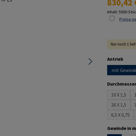
830,42 
Inhalt:
5000 Stü
Preise ex
Nur noch 1 lie
ausw
Antrieb
mit Gewind
Durchmesser
10 X 1,5
1
(Diese Opt
26 X 1,5
3
(Diese Opt
6,5 X 0,75
(Diese Op
Gewinde in m