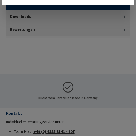
Einschrauben in härteren Materialien wie z.B. in duro- und t…
Mehr
Downloads
Bewertungen
Direkt vom Hersteller, Made in Germany
Kontakt
Individueller Beratungsservice unter:
Team Holz:
+49 (0) 4155 8141 - 607