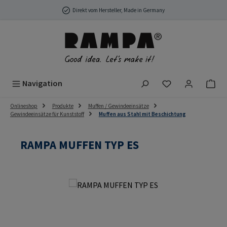
Zum Hauptinhalt springen
Direkt vom Hersteller, Made in Germany
Du hast 0 Produ
Navigation
Onlineshop
Produkte
Muffen / Gewindeeinsätze
Gewindeeinsätze für Kunststoff
Muffen aus Stahl mit Beschichtung
RAMPA MUFFEN TYP ES
Bildergalerie überspringen