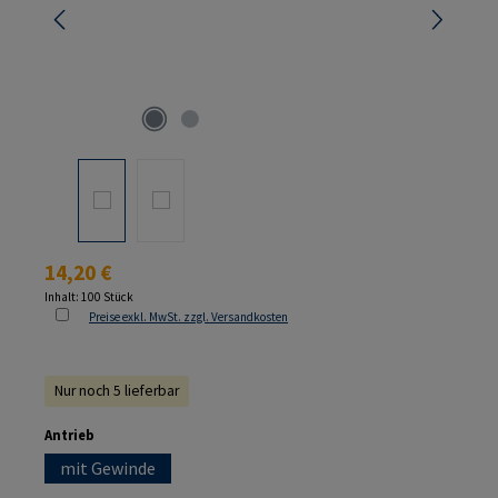
Regulärer Preis:
14,20 €
Inhalt:
100 Stück
Preise exkl. MwSt. zzgl. Versandkosten
Nur noch 5 lieferbar
auswählen
Antrieb
mit Gewinde