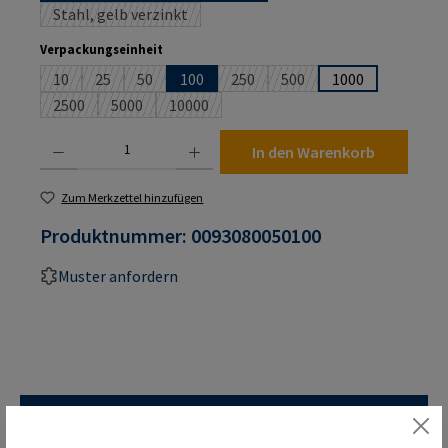
Stahl, gelb verzinkt
(Diese Option ist zurzeit nicht verfügbar.)
auswählen
Verpackungseinheit
10
25
50
100
250
500
1000
(Diese Option ist zurzeit nicht verfügbar.)
(Diese Option ist zurzeit nicht verfügbar.)
(Diese Option ist zurzeit nicht verfügbar.)
(Diese Option ist zurzeit nicht verf
(Diese Option ist zurzeit n
2500
5000
10000
(Diese Option ist zurzeit nicht verfügbar.)
(Diese Option ist zurzeit nicht verfügbar.)
(Diese Option ist zurzeit nicht verfügbar.)
Produkt Anzahl: Gib den gewünschten Wert ein oder benutze die Schaltflächen um die An
In den Warenkorb
Zum Merkzettel hinzufügen
Produktnummer:
0093080050100
Muster anfordern
Beschreibung
RAMPA-Muffen Typ ES mit breitem Schneidschlitz. Erleichtert das