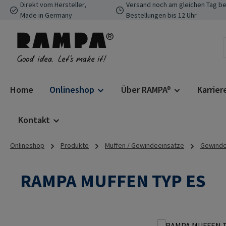
Direkt vom Hersteller,
Versand noch am gleichen Tag be
 Hauptinhalt springen
Zur Suche springen
Zur Hauptnavigation springen
Made in Germany
Bestellungen bis 12 Uhr
Home
Onlineshop
Über RAMPA®
Karrier
Kontakt
Onlineshop
Produkte
Muffen / Gewindeeinsätze
Gewindee
RAMPA MUFFEN TYP ES
Bildergalerie überspringen