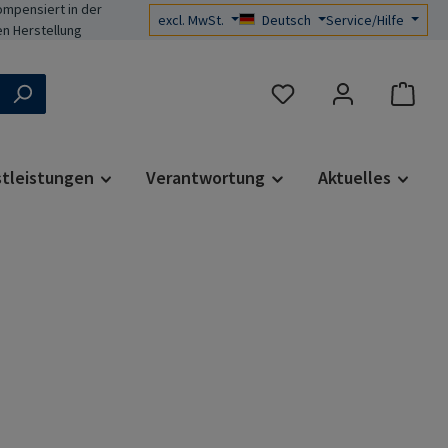
mpensiert in der
excl. MwSt.
Deutsch
Service/Hilfe
n Herstellung
Du hast 0 Produkte auf d
stleistungen
Verantwortung
Aktuelles
s: