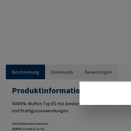
Beschreibung
Downloads
Bewertungen
Produktinformationen "RAMPA 
RAMPA-Muffen Typ ES mit breitem Schneidschlitz. Erleichte
und Stahlgussanwendungen.
Herstellerinformationen:
RAMPA GmbH & Co. KG