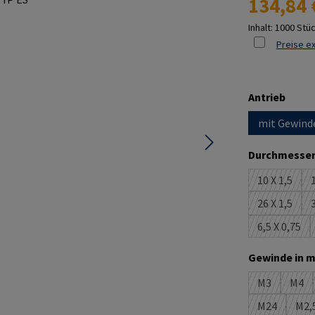
134,84 
Inhalt:
1000 Stü
Preise ex
ausw
Antrieb
mit Gewind
Durchmesser
10 X 1,5
1
(Diese Opt
26 X 1,5
3
(Diese Opt
6,5 X 0,75
(Diese Op
Gewinde in m
M3
M4
(Diese Optio
(Die
M24
M2,
(Diese Optio
(D