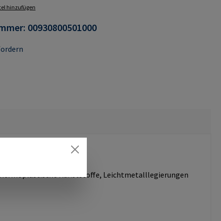
el hinzufügen
ummer:
00930800501000
fordern
d thermoplastische Kunststoffe, Leichtmetalllegierungen