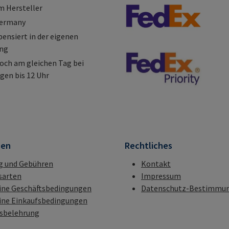
m Hersteller
Germany
nsiert in der eigenen
ung
och am gleichen Tag bei
gen bis 12 Uhr
nen
Rechtliches
g und Gebühren
Kontakt
sarten
Impressum
ine Geschäftsbedingungen
Datenschutz-Bestimmu
ine Einkaufsbedingungen
fsbelehrung