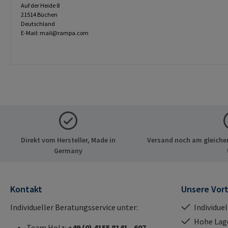
Auf der Heide 8
21514 Büchen
Deutschland
E-Mail: mail@rampa.com
Direkt vom Hersteller, Made in
Versand noch am gleichen
Germany
Kontakt
Unsere Vort
Individueller Beratungsservice unter:
Individue
Hohe Lag
Team Holz:
+49 (0) 4155 8141 - 607