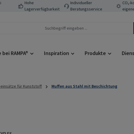
i
Hohe
Individueller
CO₂-ko
Lagerverfügbarkeit
Beratungsservice
eigene
e bei RAMPA®
Inspiration
Produkte
Dien
insätze für Kunststoff
Muffen aus Stahl mit Beschichtung
Regulärer Prei