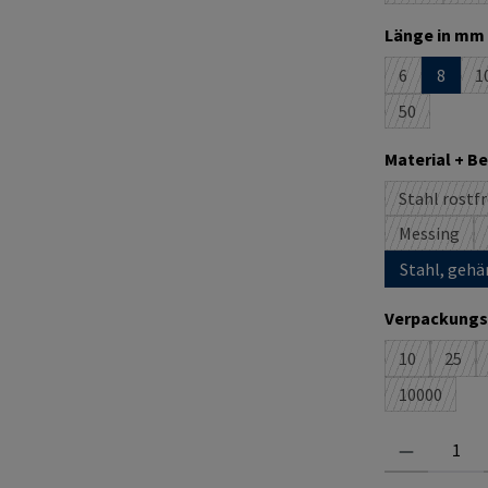
Länge in mm 
6
8
1
(Diese Option
(
50
(Diese Option
Material + B
Stahl rostfr
(D
Messing
(Diese Op
Stahl, gehä
Verpackungs
10
25
(Diese Option
(Dies
10000
(Diese Opti
Produkt Anzahl: