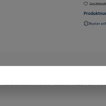
Zum Merkzett
Produktn
Muster an
MUFFEN TYP ES"
rt das Einschrauben in härteren Materialien wie z.B. in duro- un