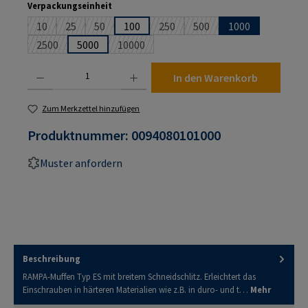
auswählen
Verpackungseinheit
10
25
50
100
250
500
1000
(Diese Option ist zurzeit nicht verfügbar.)
(Diese Option ist zurzeit nicht verfügbar.)
(Diese Option ist zurzeit nicht verfügbar.)
(Diese Option ist zurzeit nicht verf
(Diese Option ist zurzeit n
2500
5000
10000
(Diese Option ist zurzeit nicht verfügbar.)
(Diese Option ist zurzeit nicht verfügbar.)
Produkt Anzahl: Gib den gewünschten Wert ein oder benutze die Schaltflächen um die An
In den Warenkorb
Zum Merkzettel hinzufügen
Produktnummer:
0094080101000
Muster anfordern
Beschreibung
RAMPA-Muffen Typ ES mit breitem Schneidschlitz. Erleichtert das
Einschrauben in härteren Materialien wie z.B. in duro- und t…
Mehr