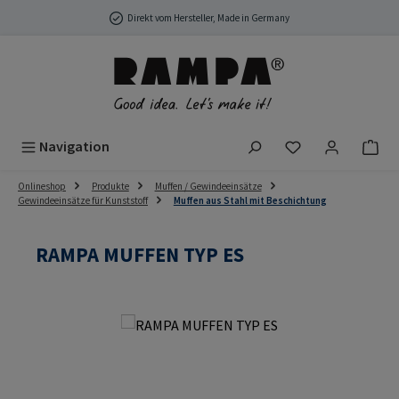
Zum Hauptinhalt springen
Direkt vom Hersteller, Made in Germany
Du hast 0 Produ
Navigation
Onlineshop
Produkte
Muffen / Gewindeeinsätze
Gewindeeinsätze für Kunststoff
Muffen aus Stahl mit Beschichtung
RAMPA MUFFEN TYP ES
Bildergalerie überspringen